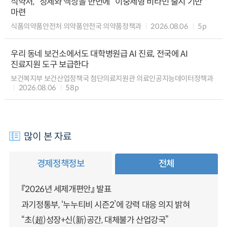
식약처, “정제와 액상을 한번에” 이중제형 비타민 출시 기반
마련
식품의약품안전처 의약품안전국 의약품정책과
2026.08.06
5p
우리 동네 보건소에서도 대학병원급 AI 진료, 전국에 AI
진료지원 도구 보급한다
보건복지부 보건산업정책국 첨단의료지원관 의료인공지능데이터정책과
2026.08.06
58p
많이 본 자료
경제정책정보
전체
『2026년 세제개편안』 발표
과기정통부, ‘누누티비 시즌2’에 강력 대응 의지 밝혀
“초(超)성장+신(新)공간, 대체불가 산업강국”