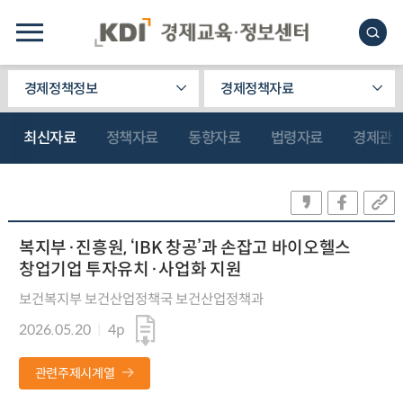
경제정책정보
경제정책자료
최신자료
정책자료
동향자료
법령자료
경제관
복지부·진흥원, ‘IBK 창공’과 손잡고 바이오헬스
창업기업 투자유치·사업화 지원
보건복지부 보건산업정책국 보건산업정책과
2026.05.20
4p
관련주제시계열