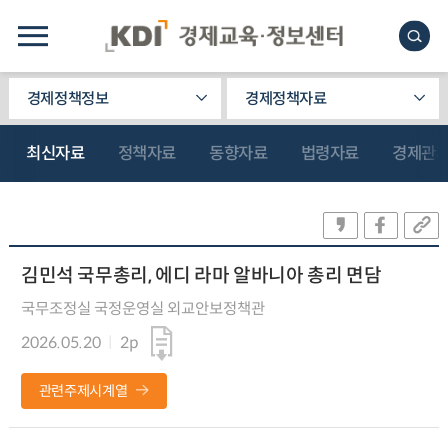
경제정책정보
경제정책자료
최신자료
정책자료
동향자료
법령자료
경제관
김민석 국무총리, 에디 라마 알바니아 총리 면담
국무조정실 국정운영실 외교안보정책관
2026.05.20
2p
관련주제시계열