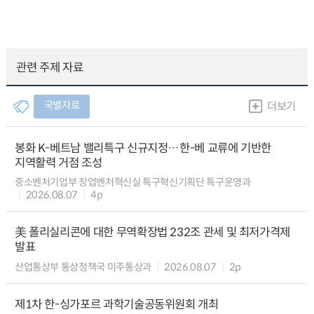
관련 주제 자료
국별자료
더보기
봉화 K-베트남 밸리특구 신규지정…한-베 교류에 기반한
지역활력 거점 조성
중소벤처기업부 창업벤처혁신실 특구혁신기획단 특구운영과
2026.08.07
4p
美 폴리실리콘에 대한 무역확장법 232조 관세 및 최저가격제
발표
산업통상부 통상정책국 미주통상과
2026.08.07
2p
제1차 한-싱가포르 과학기술공동위원회 개최