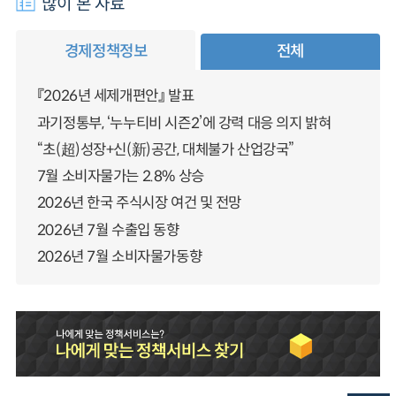
많이 본 자료
경제정책정보
전체
『2026년 세제개편안』 발표
과기정통부, ‘누누티비 시즌2’에 강력 대응 의지 밝혀
“초(超)성장+신(新)공간, 대체불가 산업강국”
7월 소비자물가는 2.8% 상승
2026년 한국 주식시장 여건 및 전망
2026년 7월 수출입 동향
2026년 7월 소비자물가동향