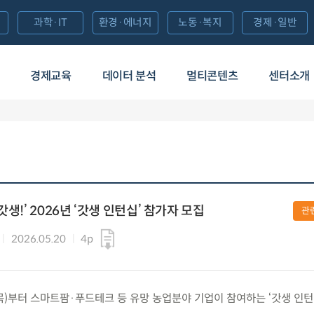
과학·IT
환경·에너지
노동·복지
경제·일반
경제교육
데이터 분석
멀티콘텐츠
센터소개
생!’ 2026년 ‘갓생 인턴십’ 참가자 모집
관
2026.05.20
4p
.(목)부터 스마트팜·푸드테크 등 유망 농업분야 기업이 참여하는 ‘갓생 인