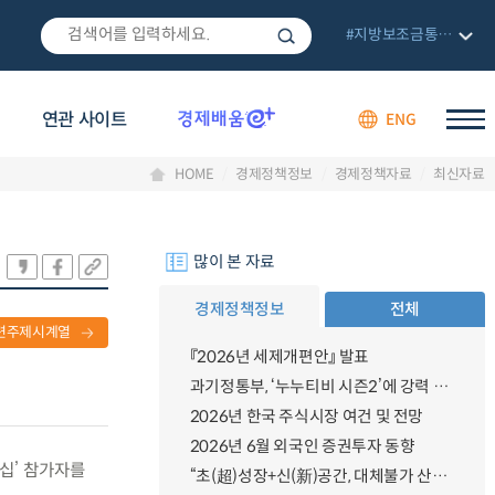
#지방보조금통합관리망
연관 사이트
ENG
HOME
경제정책정보
경제정책자료
최신자료
많이 본 자료
경제정책정보
전체
련주제시계열
『2026년 세제개편안』 발표
과기정통부, ‘누누티비 시즌2’에 강력 대응 의지 밝혀
2026년 한국 주식시장 여건 및 전망
2026년 6월 외국인 증권투자 동향
턴십’ 참가자를
“초(超)성장+신(新)공간, 대체불가 산업강국”