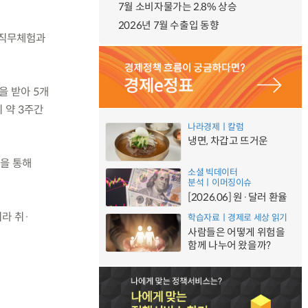
7월 소비자물가는 2.8% 상승
2026년 7월 수출입 동향
 직무체험과
을 받아 5개
지 약 3주간
나라경제ㅣ칼럼
냉면, 차갑고 뜨거운
작을 통해
소셜 빅데이터
분석ㅣ이머징이슈
[2026.06] 원·달러 환율
라 취·
학습자료ㅣ경제로 세상 읽기
사람들은 어떻게 위험을
함께 나누어 왔을까?