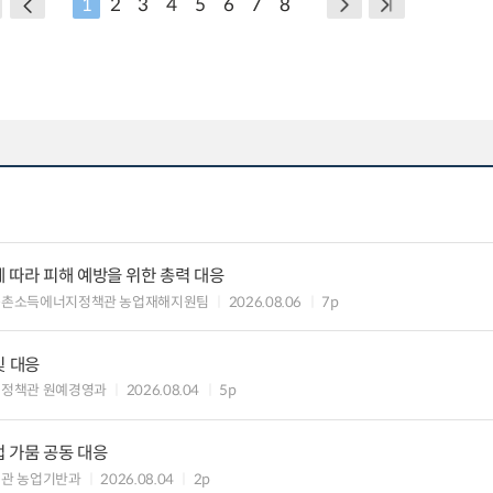
1
2
3
4
5
6
7
8
 따라 피해 예방을 위한 총력 대응
농촌소득에너지정책관 농업재해지원팀
2026.08.06
7p
및 대응
비정책관 원예경영과
2026.08.04
5p
 가뭄 공동 대응
관 농업기반과
2026.08.04
2p