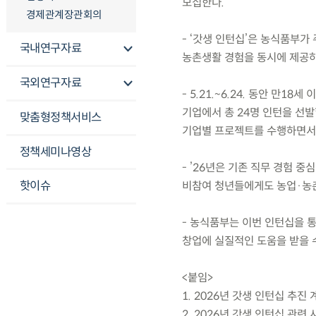
모집한다.
경제관계장관회의
- ‘갓생 인턴십’은 농식품부
국내연구자료
농촌생활 경험을 동시에 제공
국외연구자료
- 5.21.~6.24. 동안 만
기업에서 총 24명 인턴을 선발할
맞춤형정책서비스
기업별 프로젝트를 수행하면서 
정책세미나영상
- ’26년은 기존 직무 경험 
핫이슈
비참여 청년들에게도 농업·농촌
- 농식품부는 이번 인턴십을 
창업에 실질적인 도움을 받을 
<붙임>
1. 2026년 갓생 인턴십 추진 
2. 2026년 갓생 인턴십 관련