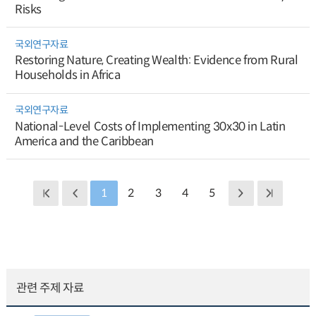
Risks
국외연구자료
Restoring Nature, Creating Wealth: Evidence from Rural
Households in Africa
국외연구자료
National-Level Costs of Implementing 30x30 in Latin
America and the Caribbean
1
2
3
4
5
관련 주제 자료