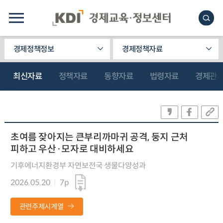
경제정책정보
경제정책자료
최신자료
정책자료
동향자료
법령자료
경제관
초여름 잦아지는 큰부리까마귀 공격, 둥지 근처
피하고 우산·모자로 대비하세요
기후에너지환경부 자연보전국 생물다양성과
2026.05.20
7p
관련주제시계열