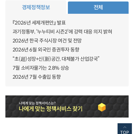
경제정책정보
전체
『2026년 세제개편안』 발표
과기정통부, ‘누누티비 시즌2’에 강력 대응 의지 밝혀
2026년 한국 주식시장 여건 및 전망
2026년 6월 외국인 증권투자 동향
“초(超)성장+신(新)공간, 대체불가 산업강국”
7월 소비자물가는 2.8% 상승
2026년 7월 수출입 동향
TOP