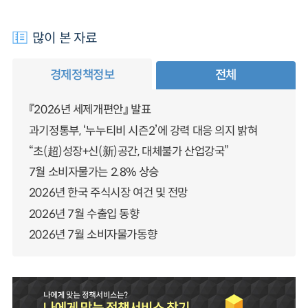
많이 본 자료
경제정책정보
전체
『2026년 세제개편안』 발표
과기정통부, ‘누누티비 시즌2’에 강력 대응 의지 밝혀
“초(超)성장+신(新)공간, 대체불가 산업강국”
7월 소비자물가는 2.8% 상승
2026년 한국 주식시장 여건 및 전망
2026년 7월 수출입 동향
2026년 7월 소비자물가동향