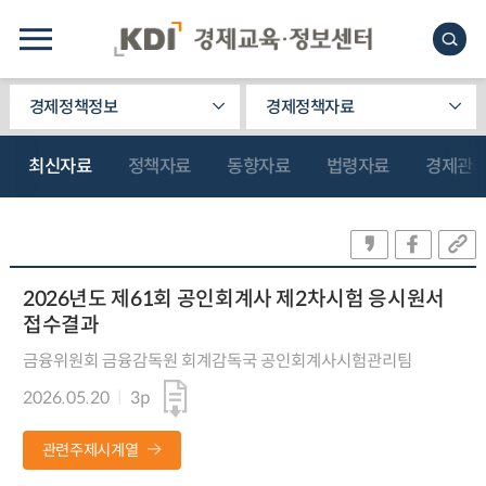
경제정책정보
경제정책자료
최신자료
정책자료
동향자료
법령자료
경제관
2026년도 제61회 공인회계사 제2차시험 응시원서
접수결과
금융위원회 금융감독원 회계감독국 공인회계사시험관리팀
2026.05.20
3p
관련주제시계열