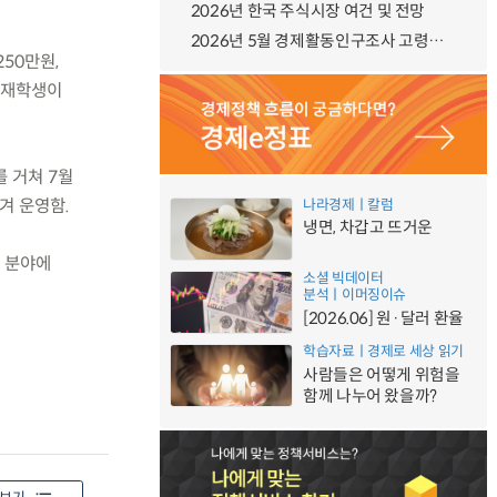
2026년 한국 주식시장 여건 및 전망
2026년 5월 경제활동인구조사 고령층 부가조사 결과
50만원,
) 재학생이
를 거쳐 7월
겨 운영함.
나라경제ㅣ칼럼
냉면, 차갑고 뜨거운
업 분야에
소셜 빅데이터
분석ㅣ이머징이슈
[2026.06] 원·달러 환율
학습자료ㅣ경제로 세상 읽기
사람들은 어떻게 위험을
함께 나누어 왔을까?