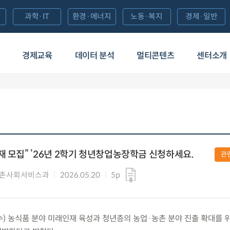
과학·IT
환경·에너지
노동·복지
경제·일반
경제교육
데이터 분석
멀티콘텐츠
센터소개
재 모집” ’26년 2학기 청년창업농장학금 신청하세요.
관
농촌사회서비스과
2026.05.20
5p
(수) 농식품 분야 미래인재 육성과 청년층의 농업·농촌 분야 진출 확대를 위