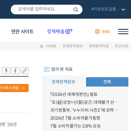
#지방보조금통합관리망
연관 사이트
ENG
HOME
경제정책정보
경제정책자료
최신자료
많이 본 자료
경제정책정보
전체
련주제시계열
『2026년 세제개편안』 발표
“초(超)성장+신(新)공간, 대체불가 산업강국”
과기정통부, ‘누누티비 시즌2’에 강력 대응 의지 밝혀
2026년 7월 소비자물가동향
해 ’26년
7월 소비자물가는 2.8% 상승