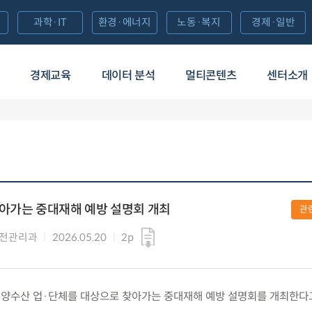
과학·IT
환경·에너지
노동·복지
경제·일반
경제교육
데이터 분석
멀티콘텐츠
센터소개
찾아가는 중대재해 예방 설명회 개최
관
안전관리과
2026.05.20
2p
수) 해양수산 업·단체를 대상으로 찾아가는 중대재해 예방 설명회를 개최한다