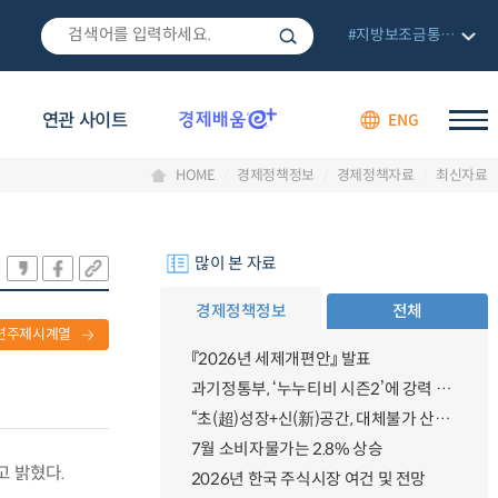
#지방보조금통합관리망
연관 사이트
ENG
HOME
경제정책정보
경제정책자료
최신자료
많이 본 자료
경제정책정보
전체
련주제시계열
『2026년 세제개편안』 발표
과기정통부, ‘누누티비 시즌2’에 강력 대응 의지 밝혀
“초(超)성장+신(新)공간, 대체불가 산업강국”
7월 소비자물가는 2.8% 상승
고 밝혔다.
2026년 한국 주식시장 여건 및 전망