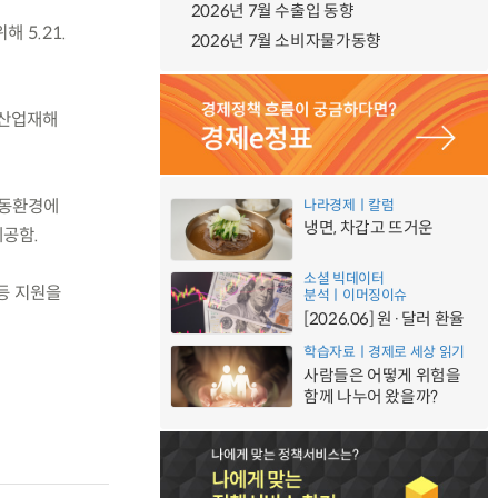
2026년 7월 수출입 동향
 5.21.
2026년 7월 소비자물가동향
 산업재해
노동환경에
나라경제ㅣ칼럼
냉면, 차갑고 뜨거운
제공함.
소셜 빅데이터
등 지원을
분석ㅣ이머징이슈
[2026.06] 원·달러 환율
학습자료ㅣ경제로 세상 읽기
사람들은 어떻게 위험을
함께 나누어 왔을까?