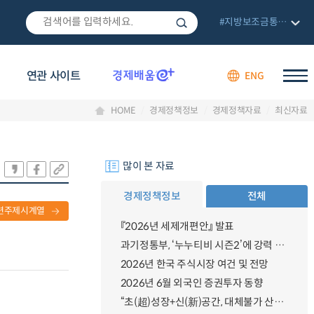
#지방보조금통합관리망
연관 사이트
ENG
HOME
경제정책정보
경제정책자료
최신자료
많이 본 자료
경제정책정보
전체
련주제시계열
『2026년 세제개편안』 발표
과기정통부, ‘누누티비 시즌2’에 강력 대응 의지 밝혀
2026년 한국 주식시장 여건 및 전망
2026년 6월 외국인 증권투자 동향
“초(超)성장+신(新)공간, 대체불가 산업강국”