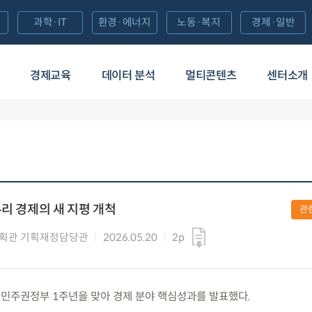
과학·IT
환경·에너지
노동·복지
경제·일반
경제교육
데이터 분석
멀티콘텐츠
센터소개
우리 경제의 새 지평 개척
관
획관 기획재정담당관
2026.05.20
2p
수) 국민주권정부 1주년을 맞아 경제 분야 핵심성과를 발표했다.