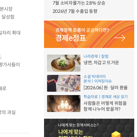
7월 소비자물가는 2.8% 상승
자본시장
2026년 7월 수출입 동향
 달성함.
 일자리 확대
,
나라경제ㅣ칼럼
냉면, 차갑고 뜨거운
용평가사들이
소셜 빅데이터
분석ㅣ이머징이슈
[2026.06] 원·달러 환율
대로
학습자료ㅣ경제로 세상 읽기
사람들은 어떻게 위험을
함께 나누어 왔을까?
장의 과실