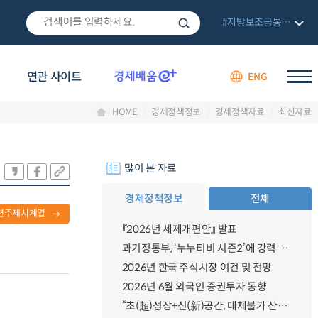
#지방보조금통합관리망
연관 사이트
ENG
HOME
경제정책정보
경제정책자료
최신자료
많이 본 자료
경제정책정보
전체
련주제시계열
『2026년 세제개편안』 발표
과기정통부, ‘누누티비 시즌2’에 강력 대응 의지 밝혀
2026년 한국 주식시장 여건 및 전망
2026년 6월 외국인 증권투자 동향
“초(超)성장+신(新)공간, 대체불가 산업강국”