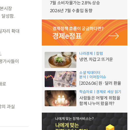
7월 소비자물가는 2.8% 상승
자본시장
2026년 7월 수출입 동향
 달성함.
 일자리 확대
,
나라경제ㅣ칼럼
냉면, 차갑고 뜨거운
용평가사들이
소셜 빅데이터
분석ㅣ이머징이슈
[2026.06] 원·달러 환율
대로
학습자료ㅣ경제로 세상 읽기
사람들은 어떻게 위험을
함께 나누어 왔을까?
장의 과실