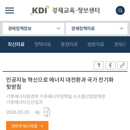
경제정책정보
경제정책자료
최신자료
정책자료
동향자료
법령자료
경제관
인공지능 혁신으로 에너지 대전환과 국가 전기화
뒷받침
기후에너지환경부 기후에너지정책실 수소열산업정책관
기후에너지신산업과
2026.05.20
4p
관련주제시계열