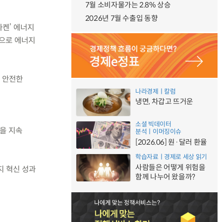
7월 소비자물가는 2.8% 상승
2026년 7월 수출입 동향
라켄’ 에너지
심으로 에너지
등 안전한
나라경제ㅣ칼럼
냉면, 차갑고 뜨거운
소셜 빅데이터
을 지속
분석ㅣ이머징이슈
[2026.06] 원·달러 환율
학습자료ㅣ경제로 세상 읽기
사람들은 어떻게 위험을
지 혁신 성과
함께 나누어 왔을까?