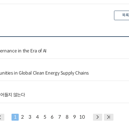
목록
ernance in the Era of AI
ities in Global Clean Energy Supply Chains
줄어들지 않는다
1
2
3
4
5
6
7
8
9
10