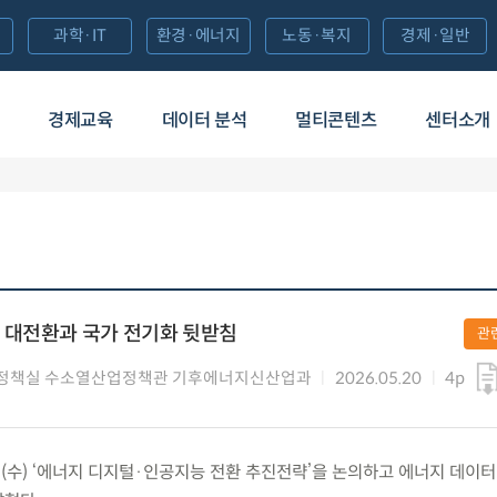
과학·IT
환경·에너지
노동·복지
경제·일반
경제교육
데이터 분석
멀티콘텐츠
센터소개
 대전환과 국가 전기화 뒷받침
관
정책실 수소열산업정책관 기후에너지신산업과
2026.05.20
4p
0.(수) ‘에너지 디지털·인공지능 전환 추진전략’을 논의하고 에너지 데이