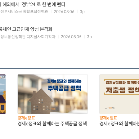
 해외에서 ‘정부24’로 한 번에 뗀다
능정부서비스국 통합포털정책과
2026.08.06
3p
블록체인 고급인재 양성 본격화
 정보통신정책관 디지털사회기획과
2026.08.05
3p
경제e정표
경제e정표
경제e정표와 함께하는 주택공급 정책
경제e정표와 함께하