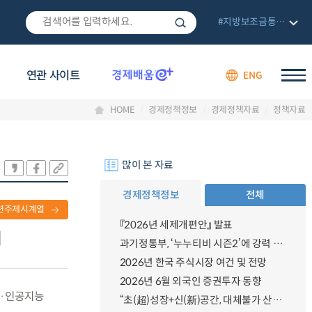
#지방보조금통합관리망
연관 사이트
ENG
HOME
경제정책정보
경제정책자료
정책자료
많이 본 자료
경제정책정보
전체
련주제시계열
『2026년 세제개편안』 발표
과기정통부, ‘누누티비 시즌2’에 강력 대응 의지 밝혀
2026년 한국 주식시장 여건 및 전망
2026년 6월 외국인 증권투자 동향
터·인공지능
“초(超)성장+신(新)공간, 대체불가 산업강국”