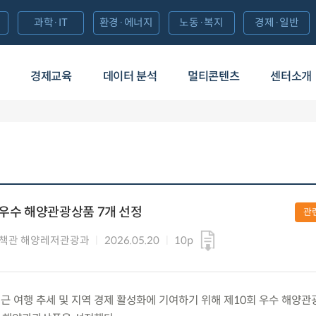
과학·IT
환경·에너지
노동·복지
경제·일반
경제교육
데이터 분석
멀티콘텐츠
센터소개
 우수 해양관광상품 7개 선정
관
책관 해양레저관광과
2026.05.20
10p
) 최근 여행 추세 및 지역 경제 활성화에 기여하기 위해 제10회 우수 해양