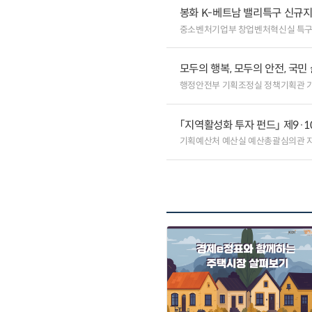
봉화 K-베트남 밸리특구 신규
중소벤처기업부 창업벤처혁신실 특
모두의 행복, 모두의 안전, 국민
행정안전부 기획조정실 정책기획관 
「지역활성화 투자 펀드」 제9·
기획예산처 예산실 예산총괄심의관 