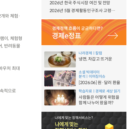
2026년 한국 주식시장 여건 및 전망
2026년 5월 경제활동인구조사 고령층 부가조사 결과
2개와 체험·
램이, 체험형
어, 반려동물
나라경제ㅣ칼럼
냉면, 차갑고 뜨거운
 바우처 최대
소셜 빅데이터
분석ㅣ이머징이슈
[2026.06] 원·달러 환율
지속적으로
학습자료ㅣ경제로 세상 읽기
사람들은 어떻게 위험을
함께 나누어 왔을까?