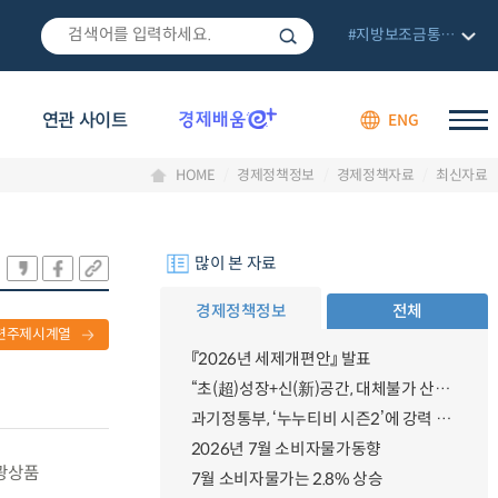
#지방보조금통합관리망
연관 사이트
ENG
HOME
경제정책정보
경제정책자료
최신자료
많이 본 자료
경제정책정보
전체
련주제시계열
『2026년 세제개편안』 발표
“초(超)성장+신(新)공간, 대체불가 산업강국”
과기정통부, ‘누누티비 시즌2’에 강력 대응 의지 밝혀
2026년 7월 소비자물가동향
관광상품
7월 소비자물가는 2.8% 상승