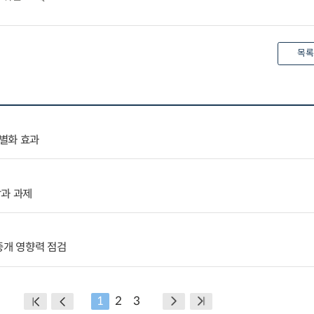
목록
별화 효과
망과 과제
중개 영향력 점검
1
2
3