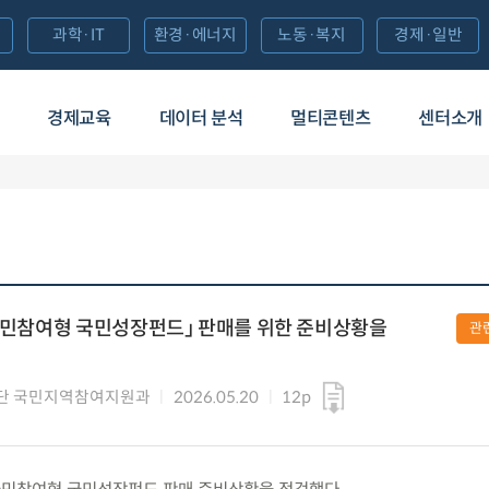
과학·IT
환경·에너지
노동·복지
경제·일반
경제교육
데이터 분석
멀티콘텐츠
센터소개
「국민참여형 국민성장펀드」 판매를 위한 준비상황을
관
단 국민지역참여지원과
2026.05.20
12p