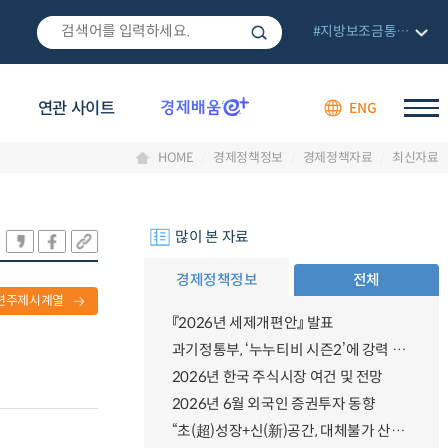
#지방보조금통합관리망
연관 사이트
ENG
HOME
경제정책정보
경제정책자료
최신자료
많이 본 자료
경제정책정보
전체
련주제시계열
『2026년 세제개편안』 발표
과기정통부, ‘누누티비 시즌2’에 강력 대응 의지 밝혀
2026년 한국 주식시장 여건 및 전망
2026년 6월 외국인 증권투자 동향
“초(超)성장+신(新)공간, 대체불가 산업강국”