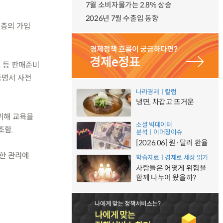
7월 소비자물가는 2.8% 상승
2026년 7월 수출입 동향
계층의 가입
보 등 판매준비
증명서 사전
나라경제ㅣ칼럼
냉면, 차갑고 뜨거운
 위해 교육을
소셜 빅데이터
조함.
분석ㅣ이머징이슈
[2026.06] 원·달러 환율
저한 관리에
학습자료ㅣ경제로 세상 읽기
사람들은 어떻게 위험을
함께 나누어 왔을까?