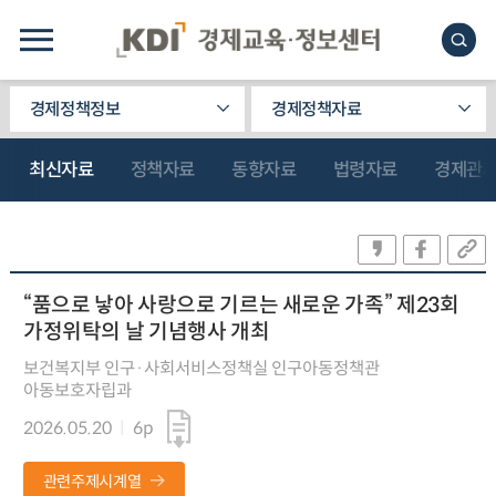
경제정책정보
경제정책자료
최신자료
정책자료
동향자료
법령자료
경제관
“품으로 낳아 사랑으로 기르는 새로운 가족” 제23회
가정위탁의 날 기념행사 개최
보건복지부 인구·사회서비스정책실 인구아동정책관
아동보호자립과
2026.05.20
6p
관련주제시계열