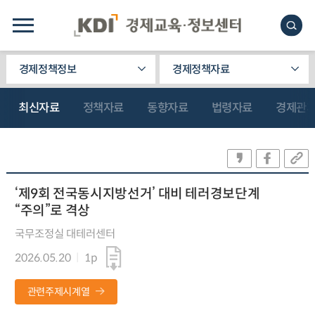
경제정책정보
경제정책자료
최신자료
정책자료
동향자료
법령자료
경제관
‘제9회 전국동시지방선거’ 대비 테러경보단계
“주의”로 격상
국무조정실 대테러센터
2026.05.20
1p
관련주제시계열