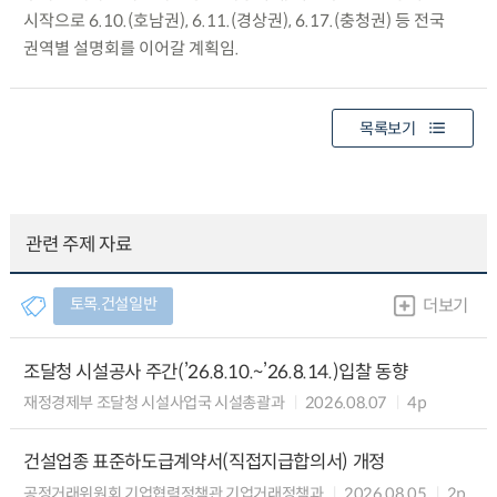
시작으로 6.10.(호남권), 6.11.(경상권), 6.17.(충청권) 등 전국
권역별 설명회를 이어갈 계획임.
목록보기
관련 주제 자료
토목.건설일반
더보기
조달청 시설공사 주간(’26.8.10.~’26.8.14.)입찰 동향
재정경제부 조달청 시설사업국 시설총괄과
2026.08.07
4p
건설업종 표준하도급계약서(직접지급합의서) 개정
공정거래위원회 기업협력정책관 기업거래정책과
2026.08.05
2p