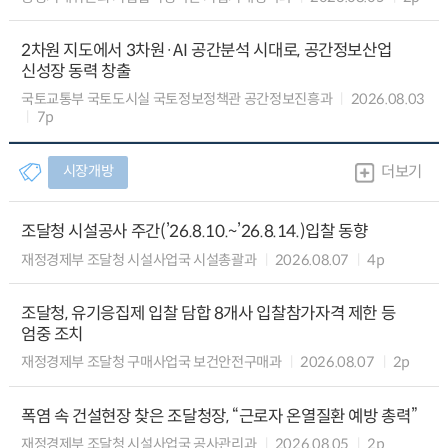
2차원 지도에서 3차원·AI 공간분석 시대로, 공간정보산업
신성장 동력 창출
국토교통부 국토도시실 국토정보정책관 공간정보진흥과
2026.08.03
7p
시장개방
더보기
조달청 시설공사 주간(’26.8.10.~’26.8.14.)입찰 동향
재정경제부 조달청 시설사업국 시설총괄과
2026.08.07
4p
조달청, 유기응집제 입찰 담합 8개사 입찰참가자격 제한 등
엄중 조치
재정경제부 조달청 구매사업국 보건안전구매과
2026.08.07
2p
폭염 속 건설현장 찾은 조달청장, “근로자 온열질환 예방 총력”
재정경제부 조달청 시설사업국 공사관리과
2026.08.05
2p