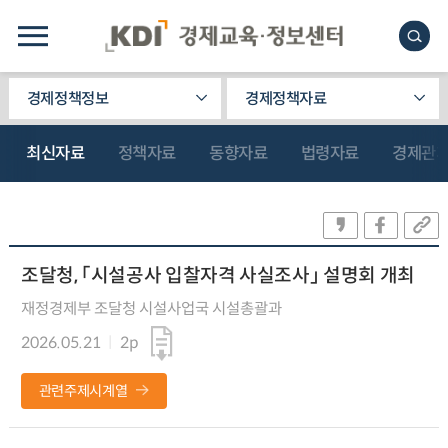
경제정책정보
경제정책자료
최신자료
정책자료
동향자료
법령자료
경제관
조달청, 「시설공사 입찰자격 사실조사」 설명회 개최
재정경제부 조달청 시설사업국 시설총괄과
2026.05.21
2p
관련주제시계열