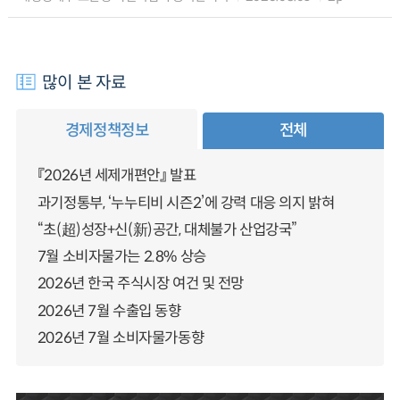
많이 본 자료
경제정책정보
전체
『2026년 세제개편안』 발표
과기정통부, ‘누누티비 시즌2’에 강력 대응 의지 밝혀
“초(超)성장+신(新)공간, 대체불가 산업강국”
7월 소비자물가는 2.8% 상승
2026년 한국 주식시장 여건 및 전망
2026년 7월 수출입 동향
2026년 7월 소비자물가동향