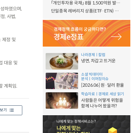
「개인투자용 국채」 8월 1,500억원 발행 예정
달성하였으며,
단일종목 레버리지 상품(ETF·ETN) 기본예탁금 강화 조기시행 방안 안내
, 사법,
 제정 및
나라경제ㅣ칼럼
냉면, 차갑고 뜨거운
업 대응 및
소셜 빅데이터
분석ㅣ이머징이슈
[2026.06] 원·달러 환율
할 계획임.
학습자료ㅣ경제로 세상 읽기
사람들은 어떻게 위험을
함께 나누어 왔을까?
보기