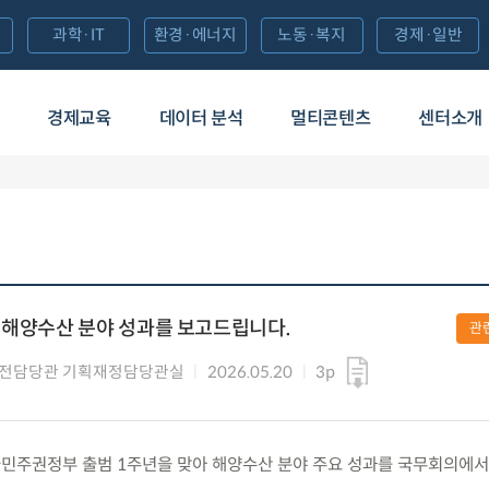
과학·IT
환경·에너지
노동·복지
경제·일반
경제교육
데이터 분석
멀티콘텐츠
센터소개
 해양수산 분야 성과를 보고드립니다.
관
안전담당관 기획재정담당관실
2026.05.20
3p
수) 국민주권정부 출범 1주년을 맞아 해양수산 분야 주요 성과를 국무회의에서