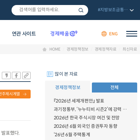
#지방보조금통합관리망
연관 사이트
ENG
HOME
경제정책정보
경제정책자료
최신자료
많이 본 자료
경제정책정보
전체
련주제시계열
『2026년 세제개편안』 발표
과기정통부, ‘누누티비 시즌2’에 강력 대응 의지 밝혀
2026년 한국 주식시장 여건 및 전망
2026년 6월 외국인 증권투자 동향
 발표했다.
‘26년 6월 주택통계