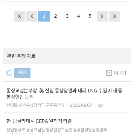
1
2
3
4
5
관련 주제 자료
통상
더보기
통상교섭본부장, 英 신임 통상장관과 대러 LNG 수입 제재 등
통상현안 논의
산업통상부 통상정책국 구주통상과
2026.08.07
1p
한-방글라데시 CEPA 원칙적 타결
산업통상부 통상교섭실 통상협정교섭관 통상협정협상총괄과