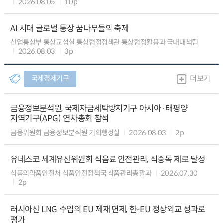
2026.08.05
10p
AI 시대 글로벌 통상 꿈나무들의 축제
산업통상부 통상교섭실 통상협정정책관 통상협정활용과 국내대책팀
2026.08.03
3p
국제경제기구
더보기
금융정보분석원, 국제자금세탁방지기구 아시아·태평양
지역기구(APG) 연차총회 참석
금융위원회 금융정보분석원 기획행정실
2026.08.03
2p
유네스코 세계유산위원회 식음료 안전관리, 식중독 제로 달성
식품의약품안전처 식품안전정책국 식품관리총괄과
2026.07.30
2p
러시아산 LNG 수입의 EU 제재 면제, 한-EU 정상외교 성과로
평가