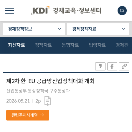
경제정책정보
경제정책자료
최신자료
정책자료
동향자료
법령자료
경제관
제2차 한-EU 공급망산업정책대화 개최
산업통상부 통상정책국 구주통상과
2026.05.21
2p
관련주제시계열