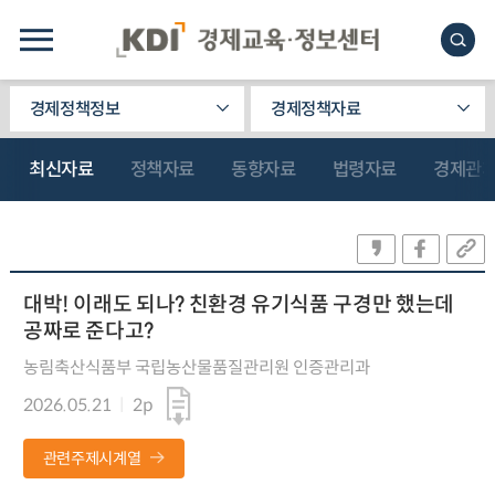
경제정책정보
경제정책자료
최신자료
정책자료
동향자료
법령자료
경제관
대박! 이래도 되나? 친환경 유기식품 구경만 했는데
공짜로 준다고?
농림축산식품부 국립농산물품질관리원 인증관리과
2026.05.21
2p
관련주제시계열