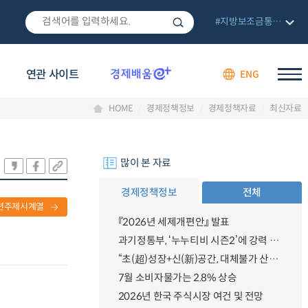
#지방보조금통합관리망
연관 사이트
ENG
HOME
경제정책정보
경제정책자료
최신자료
많이 본 자료
경제정책정보
전체
련주제시계열
『2026년 세제개편안』 발표
과기정통부, ‘누누티비 시즌2’에 강력 대응 의지 밝혀
“초(超)성장+신(新)공간, 대체불가 산업강국”
7월 소비자물가는 2.8% 상승
2026년 한국 주식시장 여건 및 전망