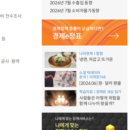
2026년 7월 수출입 동향
2026년 7월 소비자물가동향
복비 전수조사
 등
나라경제ㅣ칼럼
냉면, 차갑고 뜨거운
 공사·용역
소셜 빅데이터
분석ㅣ이머징이슈
[2026.06] 원·달러 환율
학습자료ㅣ경제로 세상 읽기
사람들은 어떻게 위험을
함께 나누어 왔을까?