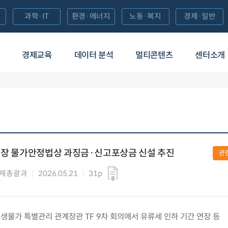
과학·IT
환경·에너지
노동·복지
경제·일반
경제교육
데이터 분석
멀티콘텐츠
센터소개
 연장 물가안정법상 과징금·신고포상금 신설 추진
관
경제총괄과
2026.05.21
31p
) 민생물가 특별관리 관계장관 TF 9차 회의에서 유류세 인하 기간 연장 등