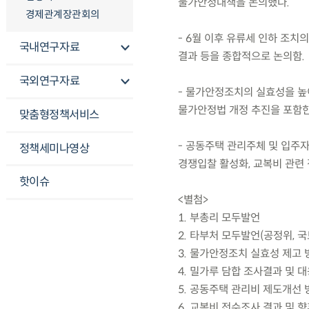
물가안정대책을 논의했다.
경제관계장관회의
- 6월 이후 유류세 인하 조치
국내연구자료
결과 등을 종합적으로 논의함.
국외연구자료
- 물가안정조치의 실효성을 높이
물가안정법 개정 추진을 포함한
맞춤형정책서비스
- 공동주택 관리주체 및 입주
정책세미나영상
경쟁입찰 활성화, 교복비 관련 
핫이슈
<별첨>
1. 부총리 모두발언
2. 타부처 모두발언(공정위, 국
3. 물가안정조치 실효성 제고 
4. 밀가루 담합 조사결과 및 
5. 공동주택 관리비 제도개선 
6. 교복비 전수조사 결과 및 