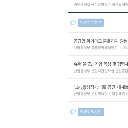
국무조정실 국정운영실 기획총괄정
일반산업정책
공급망 위기에도 흔들리지 않는
재정경제부 공급망정책담당관
20
슈퍼 을(乙) 기업 육성 및 협
산업통상부 산업자원안보실 산업공
“초(超)성장+신(新)공간, 대체
산업통상부 산업정책실 산업정책관 
환경정책일반