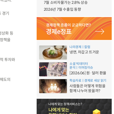
재하였다.
7월 소비자물가는 2.8% 상승
2026년 7월 수출입 동향
등 경기
정상화 등
신정책을
나라경제ㅣ칼럼
냉면, 차갑고 뜨거운
발적 투자와
소셜 빅데이터
분석ㅣ이머징이슈
[2026.06] 원·달러 환율
 제도의
학습자료ㅣ경제로 세상 읽기
사람들은 어떻게 위험을
함께 나누어 왔을까?