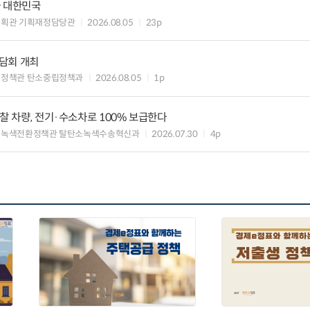
가 대한민국
기획관 기획재정담당관
2026.08.05
23p
담회 개최
획정책관 탄소중립정책과
2026.08.05
1p
찰 차량, 전기·수소차로 100% 보급한다
 녹색전환정책관 탈탄소녹색수송혁신과
2026.07.30
4p