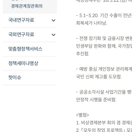
재정경제부는 ’26.5.22.(
경제관계장관회의
- 5.1~5.20. 기간 수출이
국내연구자료
회복세가 나타남.
국외연구자료
- 전쟁 장기화 및 금융시장 변
민생부담 완화와 함께, 국가창업
맞춤형정책서비스
추진함.
정책세미나영상
- 예방 중심 개인정보 관리체
국민 신뢰 제고를 도모함.
핫이슈
- 공공소각시설 사업기간을 행
안정적 시행을 준비함.
<별첨>
1. 비상경제본부 회의 겸 경제
2. 「모두의 창업 프로젝트」 