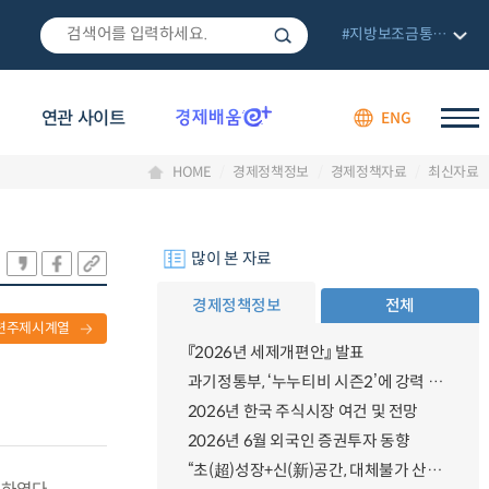
#지방보조금통합관리망
연관 사이트
ENG
HOME
경제정책정보
경제정책자료
최신자료
많이 본 자료
경제정책정보
전체
련주제시계열
『2026년 세제개편안』 발표
과기정통부, ‘누누티비 시즌2’에 강력 대응 의지 밝혀
2026년 한국 주식시장 여건 및 전망
2026년 6월 외국인 증권투자 동향
“초(超)성장+신(新)공간, 대체불가 산업강국”