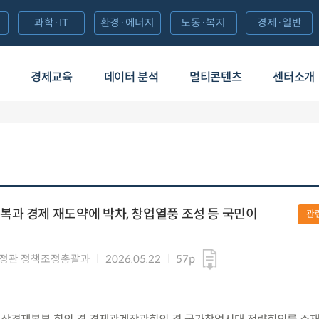
과학·IT
환경·에너지
노동·복지
경제·일반
경제교육
데이터 분석
멀티콘텐츠
센터소개
과 경제 재도약에 박차, 창업열풍 조성 등 국민이
관
정관 정책조정총괄과
2026.05.22
57p