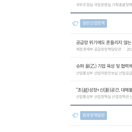
국무조정실 국정운영실 기획총괄정
일반산업정책
공급망 위기에도 흔들리지 않는
재정경제부 공급망정책담당관
20
슈퍼 을(乙) 기업 육성 및 협
산업통상부 산업자원안보실 산업공
“초(超)성장+신(新)공간, 대체
산업통상부 산업정책실 산업정책관 
환경정책일반