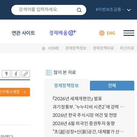
#지방보조금통합관리망
연관 사이트
ENG
HOME
경제정책정보
경제정책자료
최신자료
많이 본 자료
경제정책정보
전체
련주제시계열
『2026년 세제개편안』 발표
과기정통부, ‘누누티비 시즌2’에 강력 대응 의지 밝혀
2026년 한국 주식시장 여건 및 전망
2026년 6월 외국인 증권투자 동향
“초(超)성장+신(新)공간, 대체불가 산업강국”