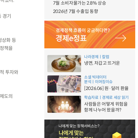
재하였다.
7월 소비자물가는 2.8% 상승
2026년 7월 수출입 동향
등 경기
정상화 등
신정책을
나라경제ㅣ칼럼
냉면, 차갑고 뜨거운
발적 투자와
소셜 빅데이터
분석ㅣ이머징이슈
[2026.06] 원·달러 환율
 제도의
학습자료ㅣ경제로 세상 읽기
사람들은 어떻게 위험을
함께 나누어 왔을까?