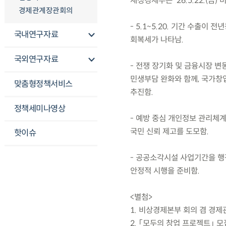
재정경제부는 ’26.5.22.(
경제관계장관회의
- 5.1~5.20. 기간 수출이
국내연구자료
회복세가 나타남.
국외연구자료
- 전쟁 장기화 및 금융시장 변
민생부담 완화와 함께, 국가창업
맞춤형정책서비스
추진함.
정책세미나영상
- 예방 중심 개인정보 관리체
국민 신뢰 제고를 도모함.
핫이슈
- 공공소각시설 사업기간을 행
안정적 시행을 준비함.
<별첨>
1. 비상경제본부 회의 겸 경제
2. 「모두의 창업 프로젝트」 