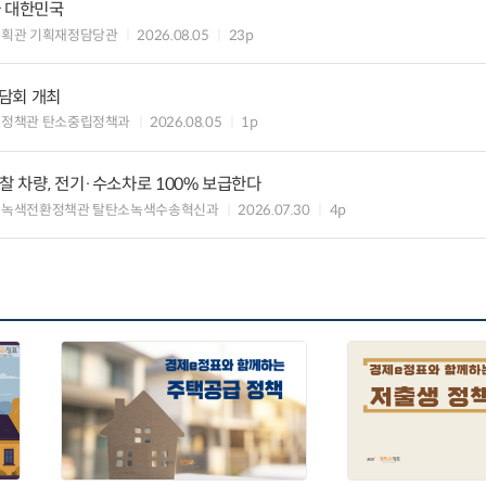
가 대한민국
기획관 기획재정담당관
2026.08.05
23p
담회 개최
획정책관 탄소중립정책과
2026.08.05
1p
찰 차량, 전기·수소차로 100% 보급한다
 녹색전환정책관 탈탄소녹색수송혁신과
2026.07.30
4p