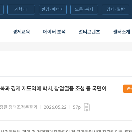
과학·IT
환경·에너지
노동·복지
경제·일반
경제교육
데이터 분석
멀티콘텐츠
센터소개
과 경제 재도약에 박차, 창업열풍 조성 등 국민이
관
정관 정책조정총괄과
2026.05.22
57p