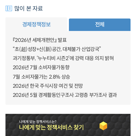
많이 본 자료
경제정책정보
전체
『2026년 세제개편안』 발표
“초(超)성장+신(新)공간, 대체불가 산업강국”
과기정통부, ‘누누티비 시즌2’에 강력 대응 의지 밝혀
2026년 7월 소비자물가동향
7월 소비자물가는 2.8% 상승
2026년 한국 주식시장 여건 및 전망
2026년 5월 경제활동인구조사 고령층 부가조사 결과