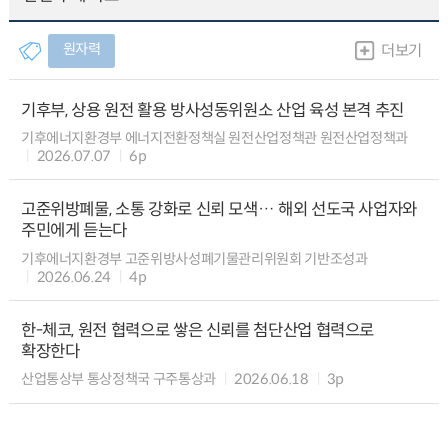
원자력
더보기
기후부, 상용 원전 활용 방사성동위원소 산업 육성 본격 추진
기후에너지환경부 에너지전환정책실 원전산업정책관 원전산업정책과
2026.07.07
6p
고준위방폐물, 소통 강화로 신뢰 모색… 해외 선도국 사업자와
주민에게 듣는다
기후에너지환경부 고준위방사성폐기물관리위원회 기반조성과
2026.06.24
4p
한-체코, 원전 협력으로 쌓은 신뢰를 첨단산업 협력으로
확장한다
산업통상부 통상정책국 구주통상과
2026.06.18
3p