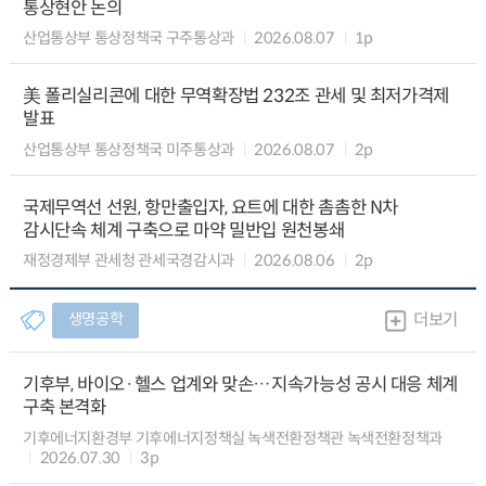
통상현안 논의
산업통상부 통상정책국 구주통상과
2026.08.07
1p
美 폴리실리콘에 대한 무역확장법 232조 관세 및 최저가격제
발표
산업통상부 통상정책국 미주통상과
2026.08.07
2p
국제무역선 선원, 항만출입자, 요트에 대한 촘촘한 N차
감시단속 체계 구축으로 마약 밀반입 원천봉쇄
재정경제부 관세청 관세국경감시과
2026.08.06
2p
생명공학
더보기
기후부, 바이오·헬스 업계와 맞손…지속가능성 공시 대응 체계
구축 본격화
기후에너지환경부 기후에너지정책실 녹색전환정책관 녹색전환정책과
2026.07.30
3p