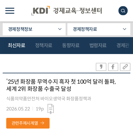
경제정책정보
경제정책자료
최신자료
정책자료
동향자료
법령자료
경제관
’25년 화장품 무역수지 흑자 첫 100억 달러 돌파,
세계 2위 화장품 수출국 달성
식품의약품안전처 바이오생약국 화장품정책과
2026.05.22
19p
관련주제시계열