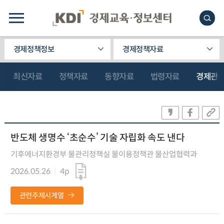
경제정책정보
경제정책자료
최신자료
정책자료
동향자료
법령자료
경제관
반도체 생명수 ‘초순수’ 기술 자립화 속도 낸다
기후에너지환경부 물관리정책실 물이용정책관 물산업협력과
2026.05.26
4p
관련주제시계열