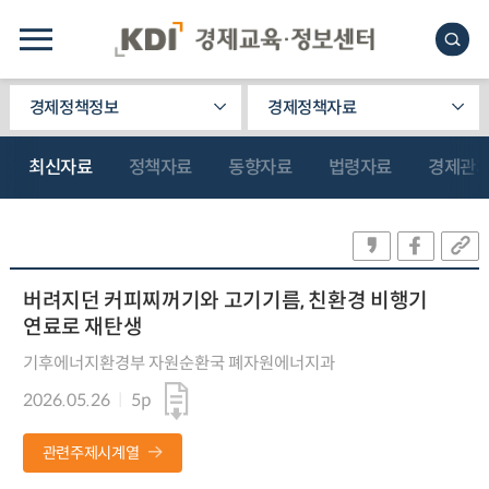
경제정책정보
경제정책자료
최신자료
정책자료
동향자료
법령자료
경제관
버려지던 커피찌꺼기와 고기기름, 친환경 비행기
연료로 재탄생
기후에너지환경부 자원순환국 폐자원에너지과
2026.05.26
5p
관련주제시계열