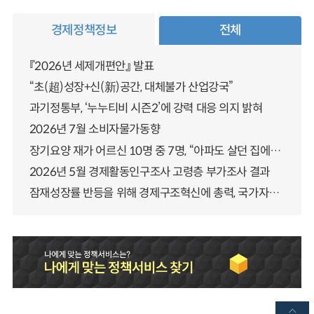
경제정책정보
전체
『2026년 세제개편안』 발표
“초(超)성장+신(新)공간, 대체불가 산업강국”
과기정통부, ‘누누티비 시즌2’에 강력 대응 의지 밝혀
2026년 7월 소비자물가동향
장기요양 재가 어르신 10명 중 7명, “아파도 살던 집에서 살겠다” 「2025년 장기요양실태조사」 결과 발표
2026년 5월 경제활동인구조사 고령층 부가조사 결과
잠재성장률 반등을 위해 경제구조혁신에 총력, 국가자산 관리체계 대전환