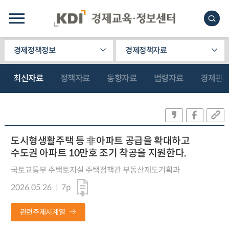
경제정책정보
경제정책자료
최신자료
정책자료
동향자료
법령자료
경제관
도시형생활주택 등 非아파트 공급을 확대하고
수도권 아파트 10만호 조기 착공을 지원한다.
국토교통부 주택토지실 주택정책관 부동산제도기획과
2026.05.26
7p
관련주제시계열