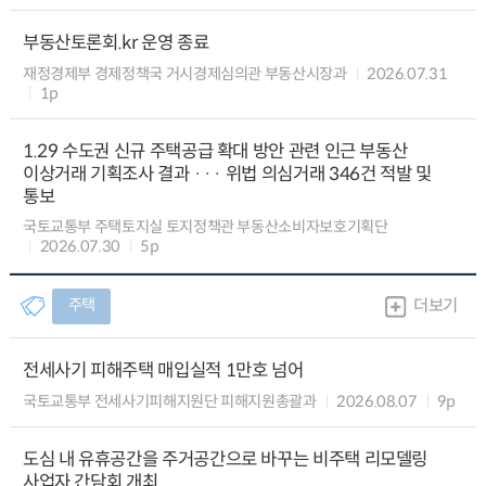
부동산토론회.kr 운영 종료
재정경제부 경제정책국 거시경제심의관 부동산시장과
2026.07.31
1p
1.29 수도권 신규 주택공급 확대 방안 관련 인근 부동산
이상거래 기획조사 결과 ··· 위법 의심거래 346건 적발 및
통보
국토교통부 주택토지실 토지정책관 부동산소비자보호기획단
2026.07.30
5p
주택
더보기
전세사기 피해주택 매입실적 1만호 넘어
국토교통부 전세사기피해지원단 피해지원총괄과
2026.08.07
9p
도심 내 유휴공간을 주거공간으로 바꾸는 비주택 리모델링
사업자 간담회 개최