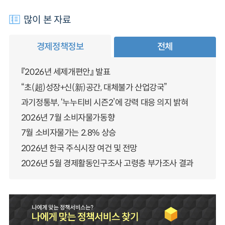
많이 본 자료
경제정책정보
전체
『2026년 세제개편안』 발표
“초(超)성장+신(新)공간, 대체불가 산업강국”
과기정통부, ‘누누티비 시즌2’에 강력 대응 의지 밝혀
2026년 7월 소비자물가동향
7월 소비자물가는 2.8% 상승
2026년 한국 주식시장 여건 및 전망
2026년 5월 경제활동인구조사 고령층 부가조사 결과