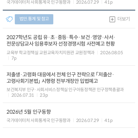
국가데이터처 사회통계국 인구동향과
2026.07.29
41p
법안.통계 및 참고
더보기
2027학년도 공립 유·초·중등·특수·보건·영양·사서·
전문상담교사 임용후보자 선정경쟁시험 사전예고 현황
교육부 학교정책실 교원교육자치지원관 교원정책과
2026.08.05
7p
저출생·고령화 대응에서 전체 인구 전략으로 「저출산·
고령사회기본법」 시행령 전부개정안 입법예고
보건복지부 인구·사회서비스정책실 인구아동정책관 인구정책총괄과
2026.07.31
23p
2026년 5월 인구동향
국가데이터처 사회통계국 인구동향과
2026.07.29
41p