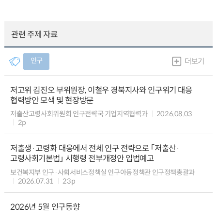
관련 주제 자료
인구
더보기
저고위 김진오 부위원장, 이철우 경북지사와 인구위기 대응
협력방안 모색 및 현장방문
저출산고령사회위원회 인구전략국 기업지역협력과
2026.08.03
2p
저출생·고령화 대응에서 전체 인구 전략으로 「저출산·
고령사회기본법」 시행령 전부개정안 입법예고
보건복지부 인구·사회서비스정책실 인구아동정책관 인구정책총괄과
2026.07.31
23p
2026년 5월 인구동향