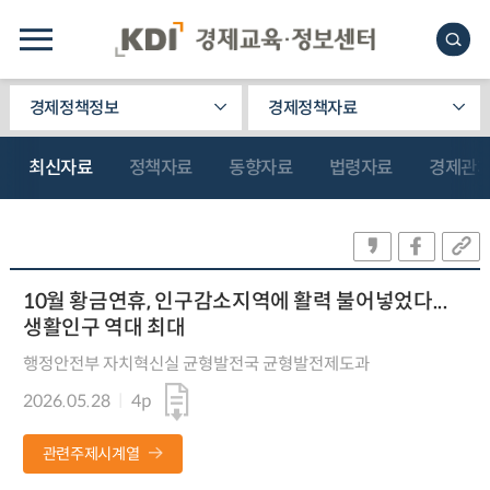
경제정책정보
경제정책자료
최신자료
정책자료
동향자료
법령자료
경제관
10월 황금연휴, 인구감소지역에 활력 불어넣었다...
생활인구 역대 최대
행정안전부 자치혁신실 균형발전국 균형발전제도과
2026.05.28
4p
관련주제시계열