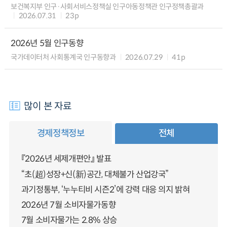
보건복지부 인구·사회서비스정책실 인구아동정책관 인구정책총괄과
2026.07.31
23p
2026년 5월 인구동향
국가데이터처 사회통계국 인구동향과
2026.07.29
41p
많이 본 자료
경제정책정보
전체
『2026년 세제개편안』 발표
“초(超)성장+신(新)공간, 대체불가 산업강국”
과기정통부, ‘누누티비 시즌2’에 강력 대응 의지 밝혀
2026년 7월 소비자물가동향
7월 소비자물가는 2.8% 상승