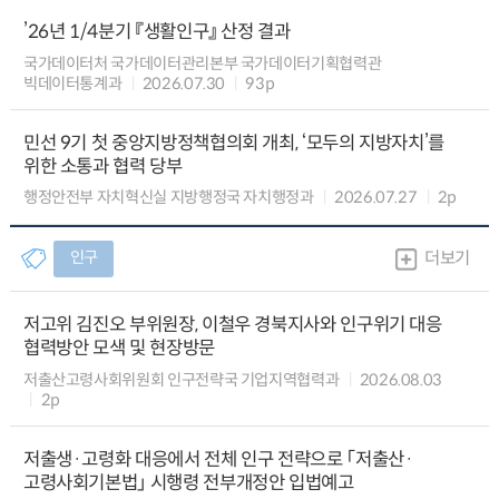
’26년 1/4분기 『생활인구』 산정 결과
국가데이터처 국가데이터관리본부 국가데이터기획협력관
빅데이터통계과
2026.07.30
93p
민선 9기 첫 중앙지방정책협의회 개최, ‘모두의 지방자치’를
위한 소통과 협력 당부
행정안전부 자치혁신실 지방행정국 자치행정과
2026.07.27
2p
인구
더보기
저고위 김진오 부위원장, 이철우 경북지사와 인구위기 대응
협력방안 모색 및 현장방문
저출산고령사회위원회 인구전략국 기업지역협력과
2026.08.03
2p
저출생·고령화 대응에서 전체 인구 전략으로 「저출산·
고령사회기본법」 시행령 전부개정안 입법예고