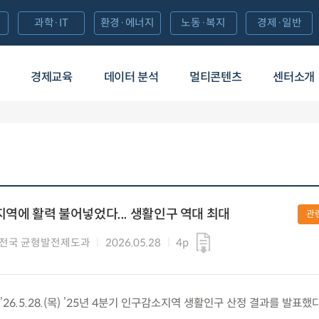
과학·IT
환경·에너지
노동·복지
경제·일반
경제교육
데이터 분석
멀티콘텐츠
센터소개
지역에 활력 불어넣었다... 생활인구 역대 최대
관
전국 균형발전제도과
2026.05.28
4p
6.5.28.(목) ’25년 4분기 인구감소지역 생활인구 산정 결과를 발표했다