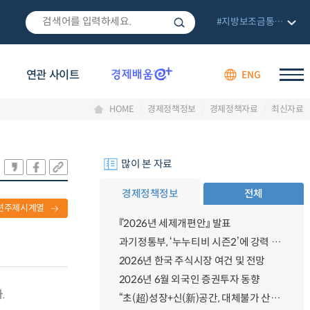
#지방보조금통합관리망
연관 사이트
ENG
HOME
경제정책정보
경제정책자료
최신자료
많이 본 자료
경제정책정보
전체
련주제시계열
『2026년 세제개편안』 발표
과기정통부, ‘누누티비 시즌2’에 강력 대응 의지 밝혀
2026년 한국 주식시장 여건 및 전망
2026년 6월 외국인 증권투자 동향
.
“초(超)성장+신(新)공간, 대체불가 산업강국”