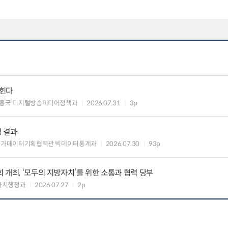
입힌다
흥국 디지털방송미디어정책과
2026.07.31
3p
정 결과
국가데이터기획협력관 빅데이터통계과
2026.07.30
93p
 개최, ‘모두의 지방자치’를 위한 소통과 협력 당부
자치행정과
2026.07.27
2p