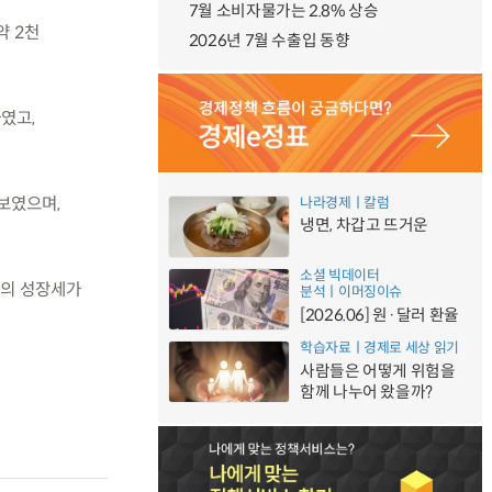
7월 소비자물가는 2.8% 상승
약 2천
2026년 7월 수출입 동향
였고,
 보였으며,
나라경제ㅣ칼럼
냉면, 차갑고 뜨거운
소셜 빅데이터
역의 성장세가
분석ㅣ이머징이슈
[2026.06] 원·달러 환율
학습자료ㅣ경제로 세상 읽기
사람들은 어떻게 위험을
함께 나누어 왔을까?