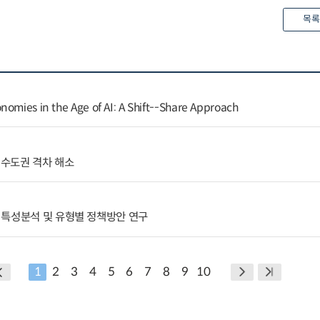
목록
nomies in the Age of AI: A Shift--Share Approach
수도권 격차 해소
 특성분석 및 유형별 정책방안 연구
1
2
3
4
5
6
7
8
9
10