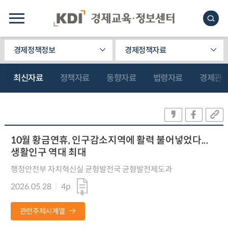
경제정책정보
경제정책자료
최신자료
정책자료
동향자료
법령자료
경제관
10월 황금연휴, 인구감소지역에 활력 불어넣었다...
생활인구 역대 최대
행정안전부 자치혁신실 균형발전국 균형발전제도과
2026.05.28
4p
관련주제시계열