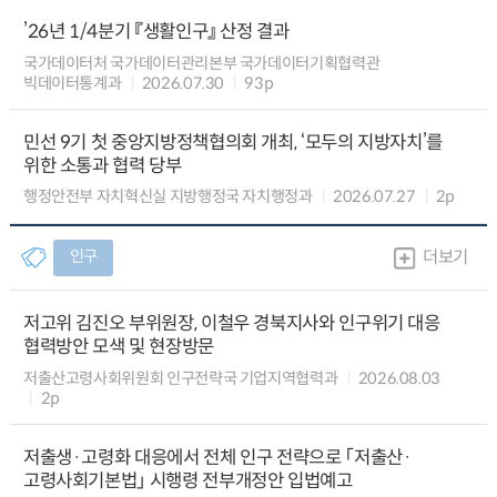
’26년 1/4분기 『생활인구』 산정 결과
국가데이터처 국가데이터관리본부 국가데이터기획협력관
빅데이터통계과
2026.07.30
93p
민선 9기 첫 중앙지방정책협의회 개최, ‘모두의 지방자치’를
위한 소통과 협력 당부
행정안전부 자치혁신실 지방행정국 자치행정과
2026.07.27
2p
인구
더보기
저고위 김진오 부위원장, 이철우 경북지사와 인구위기 대응
협력방안 모색 및 현장방문
저출산고령사회위원회 인구전략국 기업지역협력과
2026.08.03
2p
저출생·고령화 대응에서 전체 인구 전략으로 「저출산·
고령사회기본법」 시행령 전부개정안 입법예고