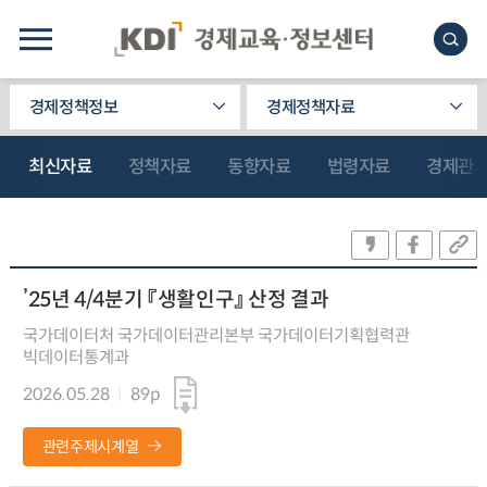
경제정책정보
경제정책자료
최신자료
정책자료
동향자료
법령자료
경제관
’25년 4/4분기 『생활인구』 산정 결과
국가데이터처 국가데이터관리본부 국가데이터기획협력관
빅데이터통계과
2026.05.28
89p
관련주제시계열