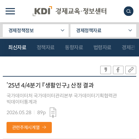
경제정책정보
경제정책자료
최신자료
정책자료
동향자료
법령자료
경제관
’25년 4/4분기 『생활인구』 산정 결과
국가데이터처 국가데이터관리본부 국가데이터기획협력관
빅데이터통계과
2026.05.28
89p
관련주제시계열