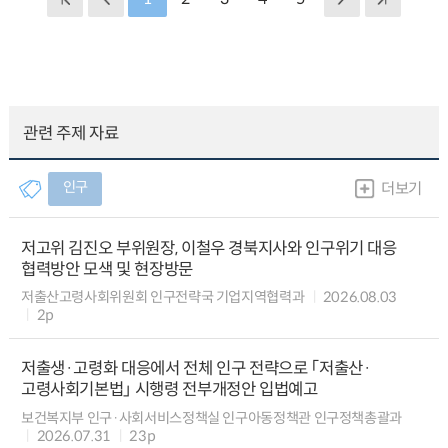
관련 주제 자료
인구
더보기
저고위 김진오 부위원장, 이철우 경북지사와 인구위기 대응
협력방안 모색 및 현장방문
저출산고령사회위원회 인구전략국 기업지역협력과
2026.08.03
2p
저출생·고령화 대응에서 전체 인구 전략으로 「저출산·
고령사회기본법」 시행령 전부개정안 입법예고
보건복지부 인구·사회서비스정책실 인구아동정책관 인구정책총괄과
2026.07.31
23p