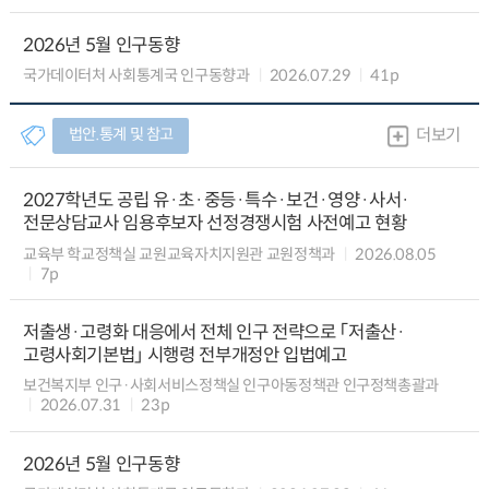
2026년 5월 인구동향
국가데이터처 사회통계국 인구동향과
2026.07.29
41p
법안.통계 및 참고
더보기
2027학년도 공립 유·초·중등·특수·보건·영양·사서·
전문상담교사 임용후보자 선정경쟁시험 사전예고 현황
교육부 학교정책실 교원교육자치지원관 교원정책과
2026.08.05
7p
저출생·고령화 대응에서 전체 인구 전략으로 「저출산·
고령사회기본법」 시행령 전부개정안 입법예고
보건복지부 인구·사회서비스정책실 인구아동정책관 인구정책총괄과
2026.07.31
23p
2026년 5월 인구동향