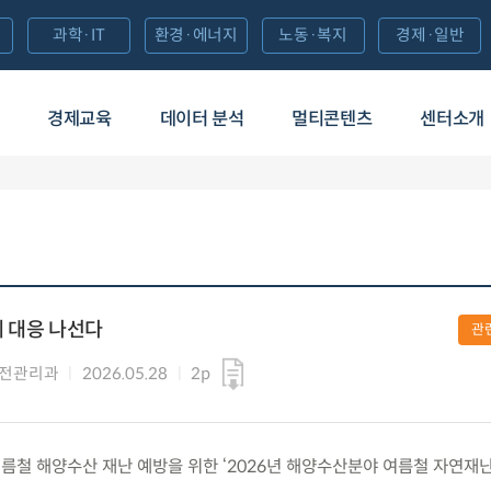
과학·IT
환경·에너지
노동·복지
경제·일반
경제교육
데이터 분석
멀티콘텐츠
센터소개
 대응 나선다
관
안전관리과
2026.05.28
2p
) 여름철 해양수산 재난 예방을 위한 ‘2026년 해양수산분야 여름철 자연재