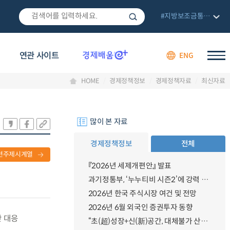
#지방보조금통합관리망
연관 사이트
ENG
HOME
경제정책정보
경제정책자료
최신자료
많이 본 자료
경제정책정보
전체
련주제시계열
『2026년 세제개편안』 발표
과기정통부, ‘누누티비 시즌2’에 강력 대응 의지 밝혀
2026년 한국 주식시장 여건 및 전망
2026년 6월 외국인 증권투자 동향
난 대응
“초(超)성장+신(新)공간, 대체불가 산업강국”