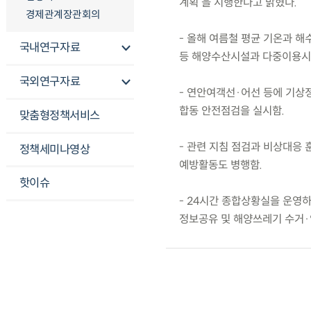
계획’을 시행한다고 밝혔다.
경제관계장관회의
- 올해 여름철 평균 기온과 해
국내연구자료
등 해양수산시설과 다중이용시설
국외연구자료
- 연안여객선·어선 등에 기상
합동 안전점검을 실시함.
맞춤형정책서비스
- 관련 지침 점검과 비상대응 
정책세미나영상
예방활동도 병행함.
핫이슈
- 24시간 종합상황실을 운영
정보공유 및 해양쓰레기 수거·