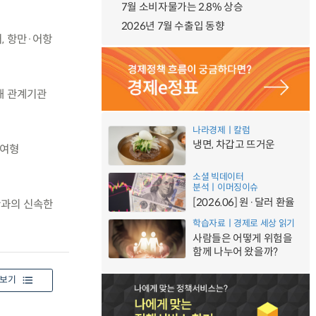
7월 소비자물가는 2.8% 상승
2026년 7월 수출입 동향
, 항만·어항
해 관계기관
나라경제ㅣ칼럼
냉면, 차갑고 뜨거운
참여형
소셜 빅데이터
분석ㅣ이머징이슈
[2026.06] 원·달러 환율
관과의 신속한
학습자료ㅣ경제로 세상 읽기
사람들은 어떻게 위험을
함께 나누어 왔을까?
보기