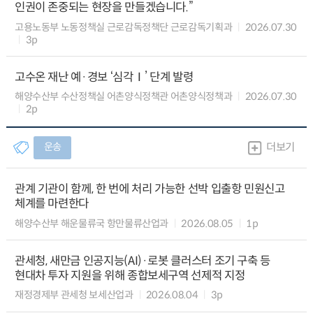
인권이 존중되는 현장을 만들겠습니다.”
고용노동부 노동정책실 근로감독정책단 근로감독기획과
2026.07.30
3p
고수온 재난 예·경보 ‘심각Ⅰ’ 단계 발령
해양수산부 수산정책실 어촌양식정책관 어촌양식정책과
2026.07.30
2p
운송
더보기
관계 기관이 함께, 한 번에 처리 가능한 선박 입출항 민원신고
체계를 마련한다
해양수산부 해운물류국 항만물류산업과
2026.08.05
1p
관세청, 새만금 인공지능(AI)·로봇 클러스터 조기 구축 등
현대차 투자 지원을 위해 종합보세구역 선제적 지정
재정경제부 관세청 보세산업과
2026.08.04
3p