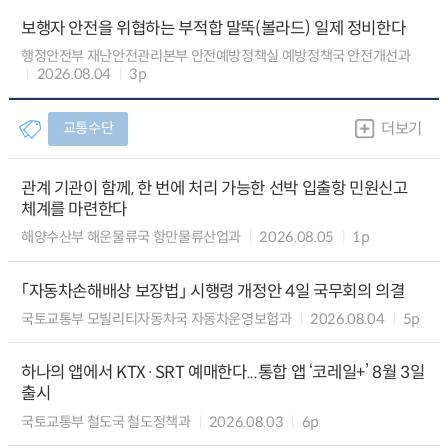
보행자 안전을 위협하는 부적합 말뚝(볼라드) 일제 정비한다
행정안전부 재난안전관리본부 안전예방정책실 예방정책국 안전개선과
2026.08.04
3p
교통수단
더보기
관계 기관이 함께, 한 번에 처리 가능한 선박 입출항 민원신고
체계를 마련한다
해양수산부 해운물류국 항만물류산업과
2026.08.05
1p
「자동차손해배상 보장법」 시행령 개정안 4일 국무회의 의결
국토교통부 모빌리티자동차국 자동차운영보험과
2026.08.04
5p
하나의 앱에서 KTX·SRT 예매한다...통합 앱 ‘코레일+’ 8월 3일
출시
국토교통부 철도국 철도정책과
2026.08.03
6p