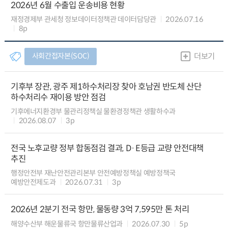
2026년 6월 수출입 운송비용 현황
재정경제부 관세청 정보데이터정책관 데이터담당관
2026.07.16
8p
사회간접자본(SOC)
더보기
기후부 장관, 광주 제1하수처리장 찾아 호남권 반도체 산단
하수처리수 재이용 방안 점검
기후에너지환경부 물관리정책실 물환경정책관 생활하수과
2026.08.07
3p
전국 노후교량 정부 합동점검 결과, D·E등급 교량 안전대책
추진
행정안전부 재난안전관리본부 안전예방정책실 예방정책국
예방안전제도과
2026.07.31
3p
2026년 2분기 전국 항만, 물동량 3억 7,595만 톤 처리
해양수산부 해운물류국 항만물류산업과
2026.07.30
5p