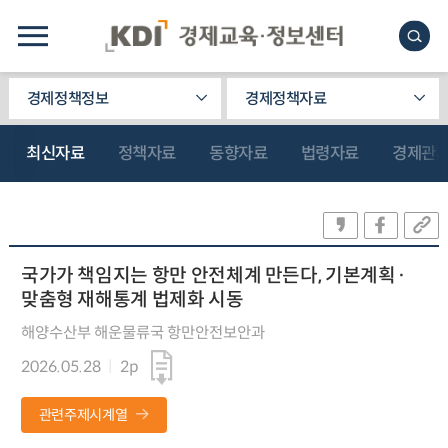
경제정책정보
경제정책자료
최신자료
정책자료
동향자료
법령자료
경제관
국가가 책임지는 항만 안전체계 만든다, 기본계획·
맞춤형 재해통계 법제화 시동
해양수산부 해운물류국 항만안전보안과
2026.05.28
2p
관련주제시계열