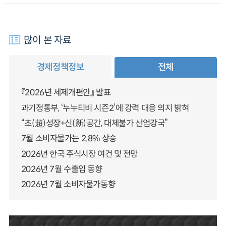
많이 본 자료
경제정책정보
전체
『2026년 세제개편안』 발표
과기정통부, ‘누누티비 시즌2’에 강력 대응 의지 밝혀
“초(超)성장+신(新)공간, 대체불가 산업강국”
7월 소비자물가는 2.8% 상승
2026년 한국 주식시장 여건 및 전망
2026년 7월 수출입 동향
2026년 7월 소비자물가동향