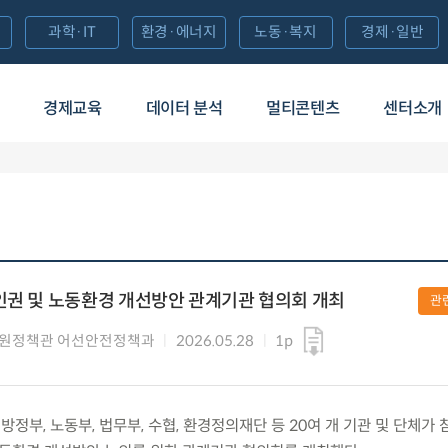
과학·IT
환경·에너지
노동·복지
경제·일반
경제교육
데이터 분석
멀티콘텐츠
센터소개
인권 및 노동환경 개선방안 관계기관 협의회 개최
관
자원정책관 어선안전정책과
2026.05.28
1p
) 지방정부, 노동부, 법무부, 수협, 환경정의재단 등 20여 개 기관 및 단체가