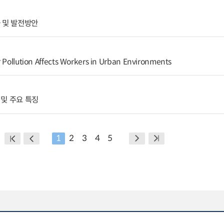
 및 발전방안
r Pollution Affects Workers in Urban Environments
및 주요 특징
1
2
3
4
5