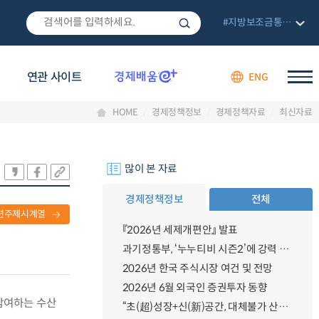
#지방보조금통합관리망
연관 사이트
ENG
HOME
경제정책정보
경제정책자료
최신자료
많이 본 자료
경제정책정보
전체
련주제시계열
『2026년 세제개편안』 발표
과기정통부, ‘누누티비 시즌2’에 강력 대응 의지 밝혀
2026년 한국 주식시장 여건 및 전망
2026년 6월 외국인 증권투자 동향
 참여하는 수산
“초(超)성장+신(新)공간, 대체불가 산업강국”