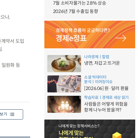
7월 소비자물가는 2.8% 상승
2026년 7월 수출입 동향
으나,
준계약서 도입
.
나라경제ㅣ칼럼
냉면, 차갑고 뜨거운
 일원화 등
소셜 빅데이터
분석ㅣ이머징이슈
[2026.06] 원·달러 환율
학습자료ㅣ경제로 세상 읽기
사람들은 어떻게 위험을
함께 나누어 왔을까?
보기