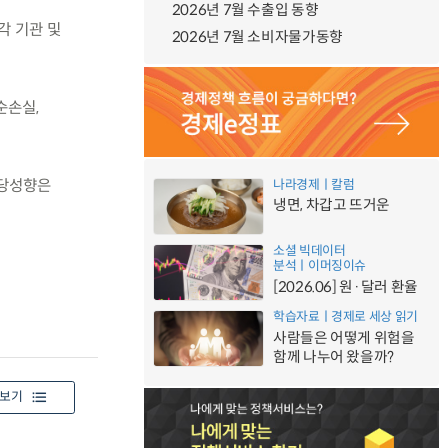
2026년 7월 수출입 동향
각 기관 및
2026년 7월 소비자물가동향
순손실,
배당성향은
나라경제ㅣ칼럼
냉면, 차갑고 뜨거운
소셜 빅데이터
분석ㅣ이머징이슈
[2026.06] 원·달러 환율
학습자료ㅣ경제로 세상 읽기
사람들은 어떻게 위험을
함께 나누어 왔을까?
보기