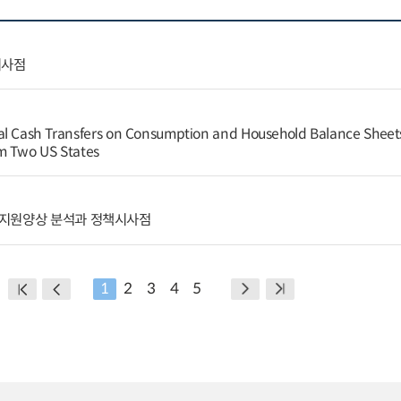
시사점
al Cash Transfers on Consumption and Household Balance Sheet
m Two US States
 지원양상 분석과 정책시사점
1
2
3
4
5