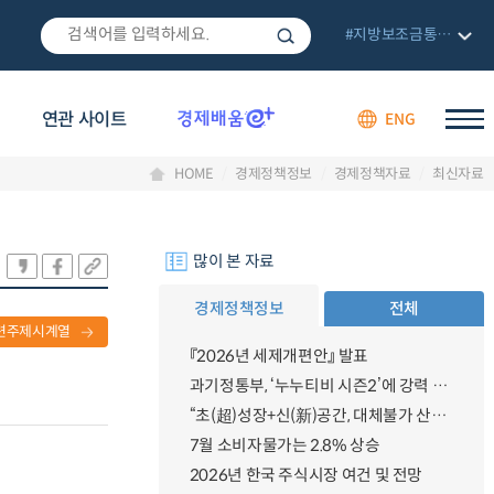
#지방보조금통합관리망
연관 사이트
ENG
HOME
경제정책정보
경제정책자료
최신자료
많이 본 자료
경제정책정보
전체
련주제시계열
『2026년 세제개편안』 발표
과기정통부, ‘누누티비 시즌2’에 강력 대응 의지 밝혀
“초(超)성장+신(新)공간, 대체불가 산업강국”
7월 소비자물가는 2.8% 상승
2026년 한국 주식시장 여건 및 전망