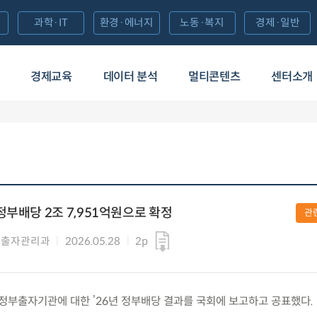
과학·IT
환경·에너지
노동·복지
경제·일반
경제교육
데이터 분석
멀티콘텐츠
센터소개
정부배당 2조 7,951억원으로 확정
관
 출자관리과
2026.05.28
2p
0개 정부출자기관에 대한 ’26년 정부배당 결과를 국회에 보고하고 공표했다.