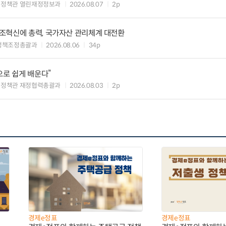
여정책관 열린재정정보과
2026.08.07
2p
조혁신에 총력, 국가자산 관리체계 대전환
정책조정총괄과
2026.08.06
34p
으로 쉽게 배운다”
여정책관 재정협력총괄과
2026.08.03
2p
경제e정표
경제e정표