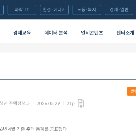
과학·IT
환경·에너지
노동·복지
경제·일반
경제교육
데이터 분석
멀티콘텐츠
센터소개
관
책관 주택정책과
2026.05.29
21p
 ’26년 4월 기준 주택 통계를 공표했다.