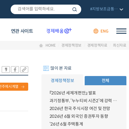
#지방보조금통합관리망
연관 사이트
ENG
HOME
경제정책정보
경제정책자료
최신자료
많이 본 자료
경제정책정보
전체
련주제시계열
『2026년 세제개편안』 발표
과기정통부, ‘누누티비 시즌2’에 강력 대응 의지 밝혀
2026년 한국 주식시장 여건 및 전망
2026년 6월 외국인 증권투자 동향
‘26년 6월 주택통계