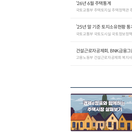
‘26년 6월 주택통계
국토교통부 주택토지실 주택정책관 
’25년 말 기준 토지소유현황 통
국토교통부 국토도시실 국토정보정
건설근로자공제회, BNK금융그
고용노동부 건설근로자공제회 복지