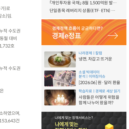
「개인투자용 국채」 8월 1,500억원 발행 예정
증가)로
단일종목 레버리지 상품(ETF·ETN) 기본예탁금 강화 조기시행 방안 안내
감소)임.
월 누적 수도권
전년동월 대비
1,732호
나라경제ㅣ칼럼
냉면, 차갑고 뜨거운
월 누적 수도권
소셜 빅데이터
분석ㅣ이머징이슈
[2026.06] 원·달러 환율
양은
학습자료ㅣ경제로 세상 읽기
사람들은 어떻게 위험을
함께 나누어 왔을까?
감소하였으며,
153,643건