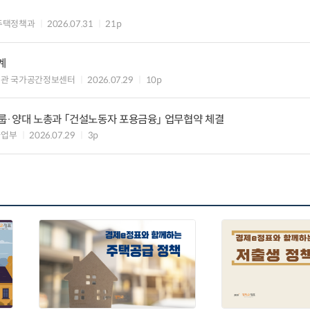
주택정책과
2026.07.31
21p
계
책관 국가공간정보센터
2026.07.29
10p
룹·양대 노총과 「건설노동자 포용금융」 업무협약 체결
사업부
2026.07.29
3p