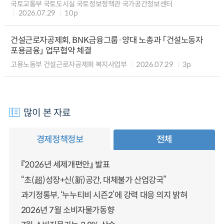
국토교통부 국토도시실 국토정보정책관 국가공간정보센터
2026.07.29
10p
건설근로자공제회, BNK금융그룹·양대 노총과 「건설노동자
포용금융」 업무협약 체결
고용노동부 건설근로자공제회 복지사업부
2026.07.29
3p
많이 본 자료
경제정책정보
전체
『2026년 세제개편안』 발표
“초(超)성장+신(新)공간, 대체불가 산업강국”
과기정통부, ‘누누티비 시즌2’에 강력 대응 의지 밝혀
2026년 7월 소비자물가동향