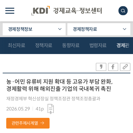
경제정책정보
경제정책자료
최신자료
정책자료
동향자료
법령자료
경제관
농·어민 유류비 지원 확대 등 고유가 부담 완화,
경제활력 위해 해외진출 기업의 국내복귀 촉진
재정경제부 혁신성장실 정책조정관 정책조정총괄과
2026.05.29
41p
관련주제시계열