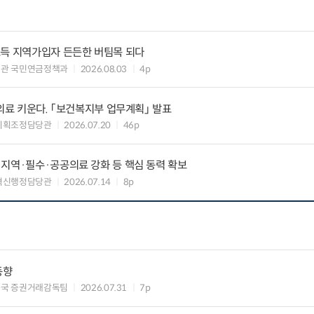
소득 지역가입자 든든한 버팀목 되다
책관 국민연금정책과
2026.08.03
4p
역의료 키운다. 「보건복지부 업무계획」 발표
기획조정담당관
2026.07.20
46p
지역·필수·공공의료 강화 등 핵심 동력 확보
혁신행정담당관
2026.07.14
8p
동향
독국 증권거래감독팀
2026.07.31
7p