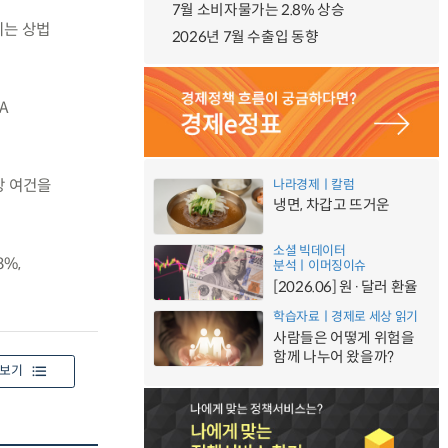
7월 소비자물가는 2.8% 상승
이는 상법
2026년 7월 수출입 동향
A
장 여건을
나라경제ㅣ칼럼
냉면, 차갑고 뜨거운
소셜 빅데이터
8%,
분석ㅣ이머징이슈
[2026.06] 원·달러 환율
학습자료ㅣ경제로 세상 읽기
사람들은 어떻게 위험을
함께 나누어 왔을까?
보기