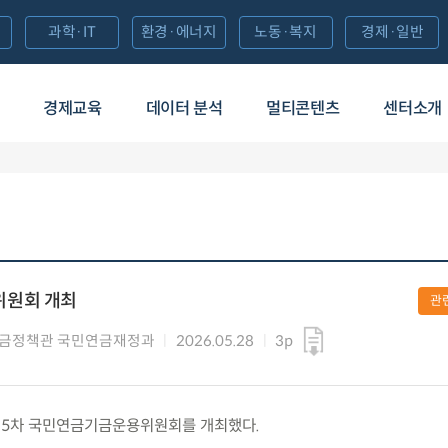
과학·IT
환경·에너지
노동·복지
경제·일반
경제교육
데이터 분석
멀티콘텐츠
센터소개
위원회 개최
관
연금정책관 국민연금재정과
2026.05.28
3p
목) 제5차 국민연금기금운용위원회를 개최했다.