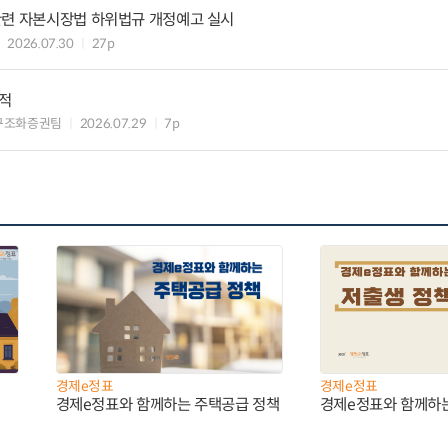
관련 자본시장법 하위법규 개정예고 실시
2026.07.30
27p
실적
구조화증권팀
2026.07.29
7p
경제e정표
경제e정표
경제e정표와 함께하는 주택공급 정책
경제e정표와 함께하