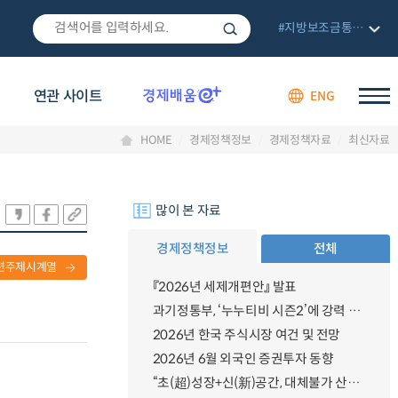
#지방보조금통합관리망
연관 사이트
ENG
HOME
경제정책정보
경제정책자료
최신자료
많이 본 자료
경제정책정보
전체
련주제시계열
『2026년 세제개편안』 발표
과기정통부, ‘누누티비 시즌2’에 강력 대응 의지 밝혀
2026년 한국 주식시장 여건 및 전망
2026년 6월 외국인 증권투자 동향
“초(超)성장+신(新)공간, 대체불가 산업강국”