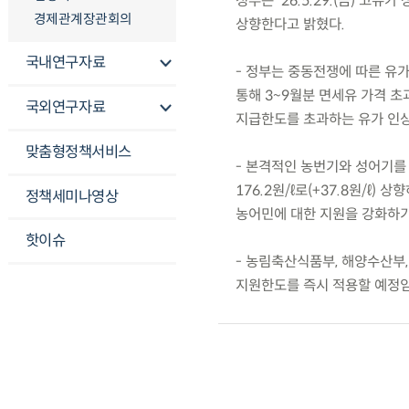
정부는 ’26.5.29.(금) 
경제관계장관회의
상향한다고 밝혔다.
국내연구자료
- 정부는 중동전쟁에 따른 유
통해 3~9월분 면세유 가격 초
국외연구자료
지급한도를 초과하는 유가 인
맞춤형정책서비스
- 본격적인 농번기와 성어기를
176.2원/ℓ로(+37.8원/ℓ
정책세미나영상
농어민에 대한 지원을 강화하기
핫이슈
- 농림축산식품부, 해양수산부,
지원한도를 즉시 적용할 예정임