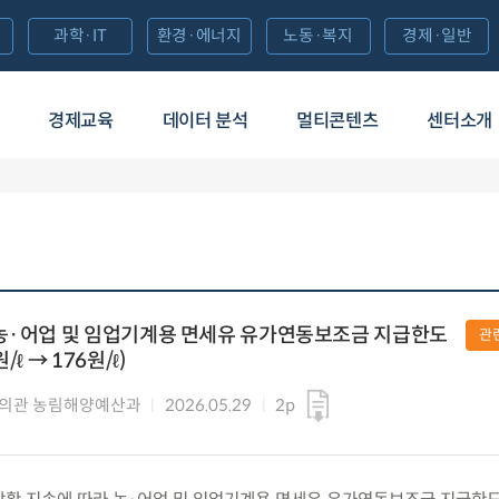
과학·IT
환경·에너지
노동·복지
경제·일반
경제교육
데이터 분석
멀티콘텐츠
센터소개
 농·어업 및 임업기계용 면세유 유가연동보조금 지급한도
관
ℓ → 176원/ℓ)
의관 농림해양예산과
2026.05.29
2p