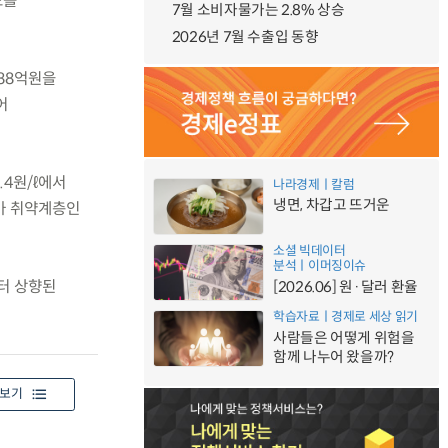
도를
7월 소비자물가는 2.8% 상승
2026년 7월 수출입 동향
88억원을
어
4원/ℓ에서
나라경제ㅣ칼럼
냉면, 차갑고 뜨거운
유가 취약계층인
소셜 빅데이터
분석ㅣ이머징이슈
부터 상향된
[2026.06] 원·달러 환율
학습자료ㅣ경제로 세상 읽기
사람들은 어떻게 위험을
함께 나누어 왔을까?
보기