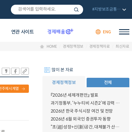
#지방보조금통합관리망
연관 사이트
ENG
HOME
경제정책정보
경제정책자료
최신자료
많이 본 자료
경제정책정보
전체
련주제시계열
『2026년 세제개편안』 발표
과기정통부, ‘누누티비 시즌2’에 강력 대응 의지 밝혀
2026년 한국 주식시장 여건 및 전망
2026년 6월 외국인 증권투자 동향
“초(超)성장+신(新)공간, 대체불가 산업강국”