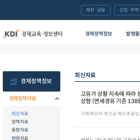
재정·금융
산업·무역
경제정책정보
발행물
최신자료
경제정책정보
고유가 상황 지속에 따라
경제정책자료
상향 (면세경유 기준 138원/
최신자료
기획예산처 예산실 예산총괄심
정책자료
동향자료
법령자료