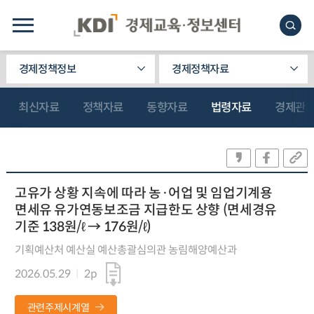
경제정책정보
경제정책자료
최신자료
정책자료
동향자료
법령자료
경제관
고유가 상황 지속에 따라 농·어업 및 임업기계용
면세유 유가연동보조금 지급한도 상향 (면세경유
기준 138원/ℓ → 176원/ℓ)
기획예산처 예산실 예산총괄심의관 농림해양예산과
2026.05.29
2p
관련주제시계열