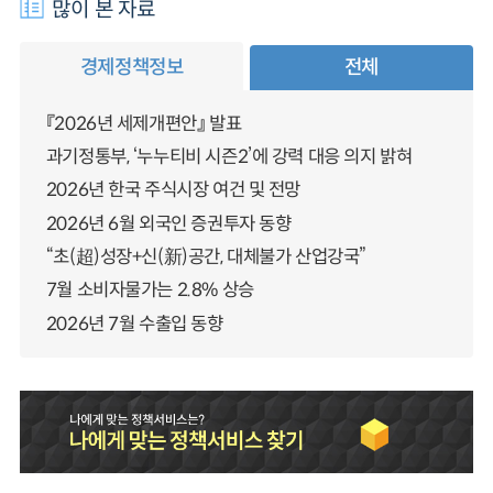
많이 본 자료
경제정책정보
전체
『2026년 세제개편안』 발표
과기정통부, ‘누누티비 시즌2’에 강력 대응 의지 밝혀
2026년 한국 주식시장 여건 및 전망
2026년 6월 외국인 증권투자 동향
“초(超)성장+신(新)공간, 대체불가 산업강국”
7월 소비자물가는 2.8% 상승
2026년 7월 수출입 동향