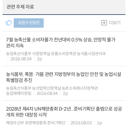
관련 주제 자료
농림수산일반
더보기
7월 농축산물 소비자물가 전년대비 0.5% 상승, 안정적 물가
관리 지속
농림축산식품부 식량정책실 유통소비정책관 농식품시장관리과
2026.08.04
2p
농식품부, 폭염·가뭄 관련 지방정부의 농업인 안전 및 농업시설
특별점검 추진
농림축산식품부 농산업혁신정책실 농촌소득에너지정책관
농업재해지원팀
2026.08.04
2p
2028년 제4차 UN해양총회 D-2년...준비기획단 출범으로 성공
개최 위한 대장정 시작
해양수산부 유엔해양총회 준비기획단
2026.08.03
1p