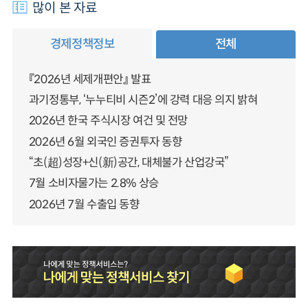
많이 본 자료
경제정책정보
전체
『2026년 세제개편안』 발표
과기정통부, ‘누누티비 시즌2’에 강력 대응 의지 밝혀
2026년 한국 주식시장 여건 및 전망
2026년 6월 외국인 증권투자 동향
“초(超)성장+신(新)공간, 대체불가 산업강국”
7월 소비자물가는 2.8% 상승
2026년 7월 수출입 동향