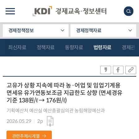
경제정책정보
경제정책자료
최신자료
정책자료
동향자료
법령자료
경제관
고유가 상황 지속에 따라 농·어업 및 임업기계용
면세유 유가연동보조금 지급한도 상향 (면세경유
기준 138원/ℓ → 176원/ℓ)
기획예산처 예산실 예산총괄심의관 농림해양예산과
2026.05.29
2p
관련주제시계열