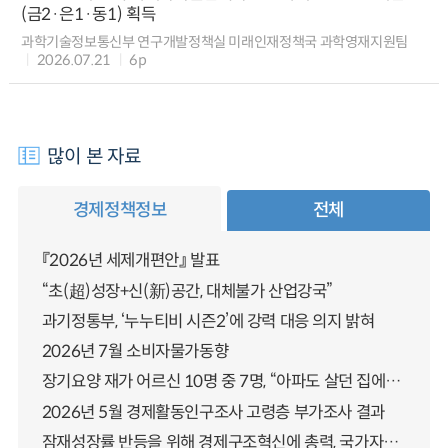
(금2·은1·동1) 획득
과학기술정보통신부 연구개발정책실 미래인재정책국 과학영재지원팀
2026.07.21
6p
많이 본 자료
경제정책정보
전체
『2026년 세제개편안』 발표
“초(超)성장+신(新)공간, 대체불가 산업강국”
과기정통부, ‘누누티비 시즌2’에 강력 대응 의지 밝혀
2026년 7월 소비자물가동향
장기요양 재가 어르신 10명 중 7명, “아파도 살던 집에서 살겠다” 「2025년 장기요양실태조사」 결과 발표
2026년 5월 경제활동인구조사 고령층 부가조사 결과
잠재성장률 반등을 위해 경제구조혁신에 총력, 국가자산 관리체계 대전환