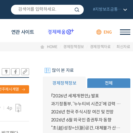
#지방보조금통합관리망
연관 사이트
ENG
HOME
경제정책정보
경제정책자료
최신자료
많이 본 자료
경제정책정보
전체
련주제시계열
『2026년 세제개편안』 발표
과기정통부, ‘누누티비 시즌2’에 강력 대응 의지 밝혀
9
4p
2026년 한국 주식시장 여건 및 전망
2026년 6월 외국인 증권투자 동향
“초(超)성장+신(新)공간, 대체불가 산업강국”