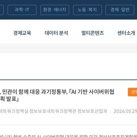
과학·IT
환경·에너지
노동·복지
경제·일반
경제교육
데이터 분석
멀티콘텐츠
센터소개
 민관이 함께 대응 과기정통부, 「AI 기반 사이버위협
관
획 발표」
네트워크정책실 정보보호네트워크정책관 정보보호산업과
2026.05.2