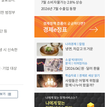
 발표했다.
7월 소비자물가는 2.8% 상승
2026년 7월 수출입 동향
위한 범정부
단 등
나라경제ㅣ칼럼
냉면, 차갑고 뜨거운
생 시 신속한
소셜 빅데이터
분석ㅣ이머징이슈
민·기업 대상
[2026.06] 원·달러 환율
학습자료ㅣ경제로 세상 읽기
사람들은 어떻게 위험을
함께 나누어 왔을까?
보기