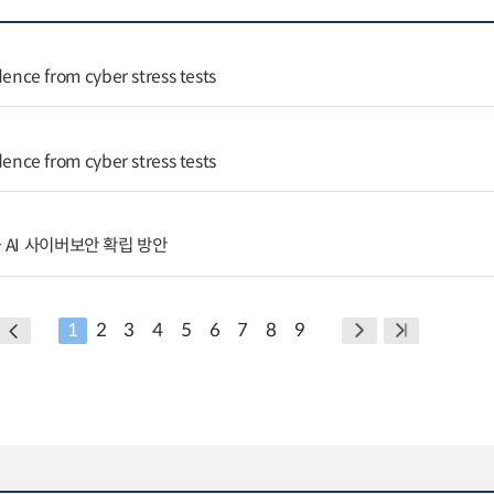
idence from cyber stress tests
idence from cyber stress tests
 AI 사이버보안 확립 방안
1
2
3
4
5
6
7
8
9